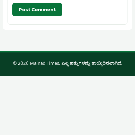
© 2026 Malnad Times. ಎಲ್ಲ ಹಕ್ಕುಗಳನ್ನು ಕಾಯ್ದಿರಿಸಲಾಗಿದೆ.