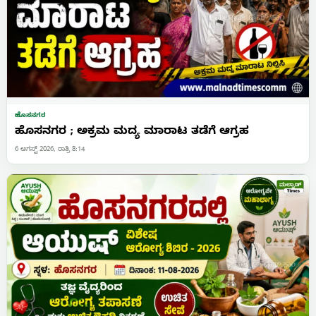
ಹೊಸನಗರ
ಹೊಸನಗರ ; ಅಕ್ರಮ ಮದ್ಯ ಮಾರಾಟ ತಡೆಗೆ ಆಗ್ರಹ
6 ಆಗಸ್ಟ್ 2026, ರಾತ್ರಿ 8:14