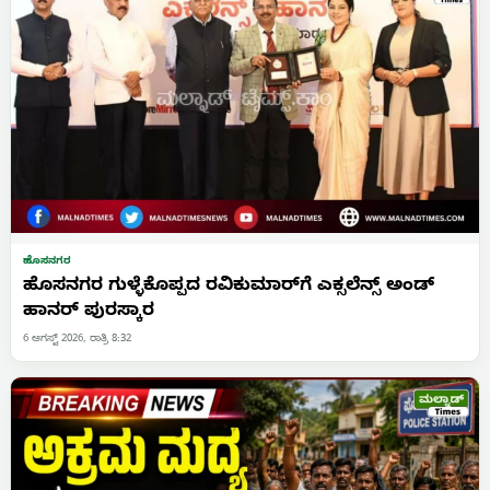
ಹೊಸನಗರ
ಹೊಸನಗರ ಗುಳ್ಳೆಕೊಪ್ಪದ ರವಿಕುಮಾರ್‌ಗೆ ಎಕ್ಸಲೆನ್ಸ್ ಅಂಡ್
ಹಾನರ್ ಪುರಸ್ಕಾರ
6 ಆಗಸ್ಟ್ 2026, ರಾತ್ರಿ 8:32