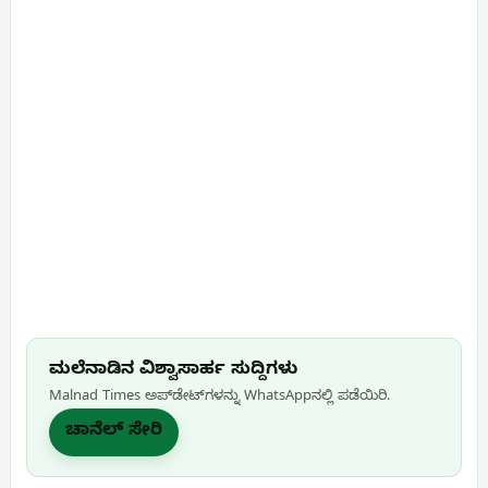
ಮಲೆನಾಡಿನ ವಿಶ್ವಾಸಾರ್ಹ ಸುದ್ದಿಗಳು
Malnad Times ಅಪ್‌ಡೇಟ್‌ಗಳನ್ನು WhatsApp‌ನಲ್ಲಿ ಪಡೆಯಿರಿ.
ಚಾನೆಲ್ ಸೇರಿ