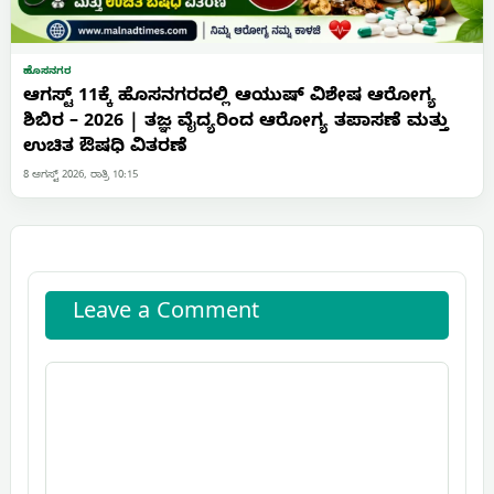
ಹೊಸನಗರ
ಆಗಸ್ಟ್ 11ಕ್ಕೆ ಹೊಸನಗರದಲ್ಲಿ ಆಯುಷ್ ವಿಶೇಷ ಆರೋಗ್ಯ
ಶಿಬಿರ – 2026 | ತಜ್ಞ ವೈದ್ಯರಿಂದ ಆರೋಗ್ಯ ತಪಾಸಣೆ ಮತ್ತು
ಉಚಿತ ಔಷಧಿ ವಿತರಣೆ
8 ಆಗಸ್ಟ್ 2026, ರಾತ್ರಿ 10:15
Leave a Comment
Comment