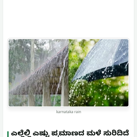
karnataka rain
ಎಲ್ಲೆಲ್ಲಿ ಎಷ್ಟು ಪ್ರಮಾಣದ ಮಳೆ ಸುರಿದಿದೆ