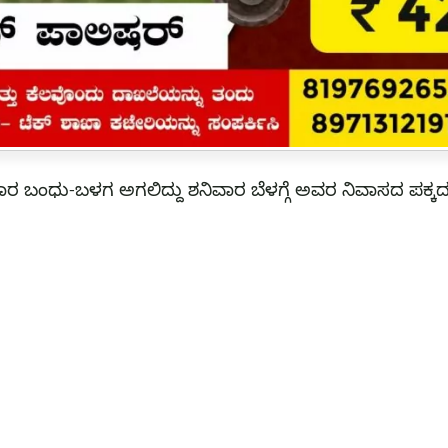
ಾರ ಬಂಧು-ಬಳಗ ಅಗಲಿದ್ದು ಶನಿವಾರ ಬೆಳಗ್ಗೆ ಅವರ ನಿವಾಸದ ಪಕ್ಕದ ಜ