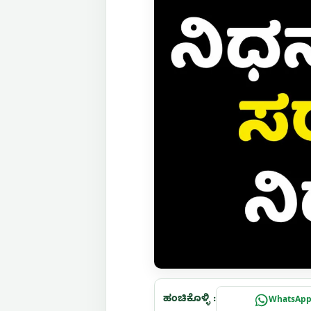
ಹಂಚಿಕೊಳ್ಳಿ :
WhatsAp