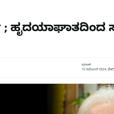
ೆ ; ಹೃದಯಾಘಾತದಿಂದ ಸರ
ಪ್ರಕಟಣೆ
16 ನವೆಂಬರ್ 2024, ಬೆಳಗ್ಗ