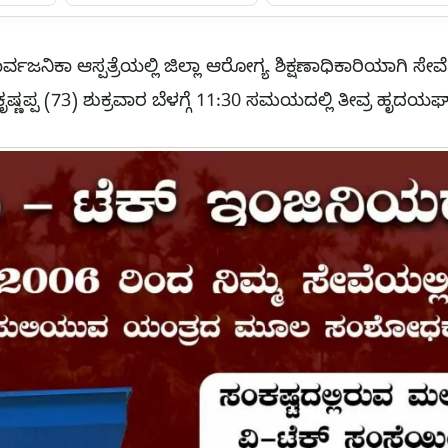
ಜನಿಕಾ ಆಸ್ಪತ್ರೆಯಲ್ಲಿ ಜಿಲ್ಲಾ ಆರೋಗ್ಯ ಶಿಕ್ಷಣಾಧಿಕಾರಿಯಾಗಿ ಸೇವೆ ಸಲ್ಲ
ಿ ಕೃಷ್ಣಪ್ಪ (73) ಶುಕ್ರವಾರ ಬೆಳಗ್ಗೆ 11:30 ಸಮಯದಲ್ಲಿ ತೀವ್ರ ಹೃದ