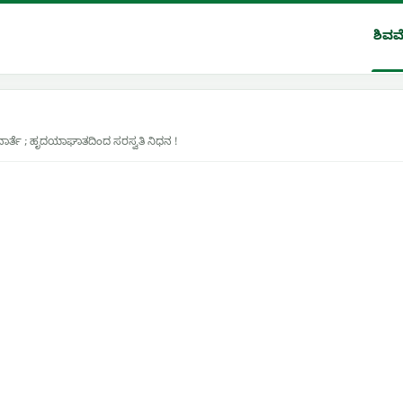
ಶಿವಮ
ಾರ್ತೆ ; ಹೃದಯಾಘಾತದಿಂದ ಸರಸ್ವತಿ ನಿಧನ !