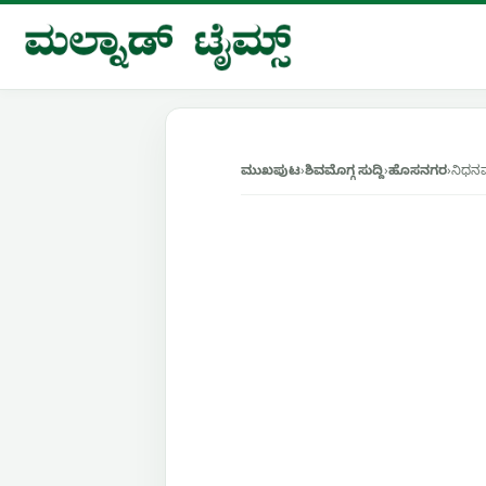
Skip
to
content
ಮುಖಪುಟ
›
ಶಿವಮೊಗ್ಗ ಸುದ್ದಿ
›
ಹೊಸನಗರ
›
ನಿಧನವ