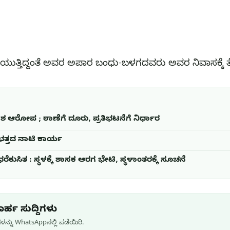
ಿಳಿಯುತ್ತಿದ್ದಂತೆ ಅವರ ಅಪಾರ ಬಂಧು-ಬಳಗದವರು ಅವರ ನಿವಾಸಕ್ಕೆ 
 ನಾಶ ಆರೋಪ ; ಠಾಣೆಗೆ ದೂರು, ಪ್ರತಿಭಟನೆಗೆ ನಿರ್ಧಾರ
 ಭತ್ತದ ನಾಟಿ ಕಾರ್ಯ
ೆಕುಸಿತ : ಸ್ಥಳಕ್ಕೆ ಶಾಸಕ ಆರಗ ಭೇಟಿ, ಸ್ಥಳಾಂತರಕ್ಕೆ ಸೂಚನೆ
ರ್ಹ ಸುದ್ದಿಗಳು
ನ್ನು WhatsApp‌ನಲ್ಲಿ ಪಡೆಯಿರಿ.