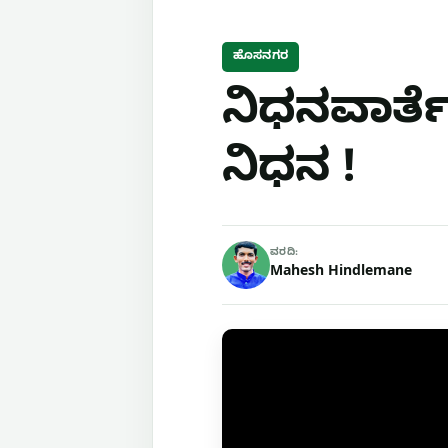
ಹೊಸನಗರ
ನಿಧನವಾರ್ತ
ನಿಧನ !
ವರದಿ:
Mahesh Hindlemane