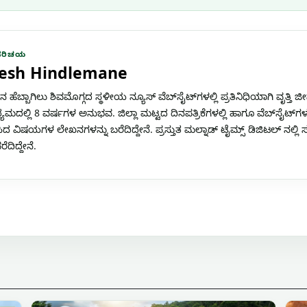
ಪರಿಚಯ
esh Hindlemane
 ಹೆಬ್ಬಾಗಿಲು ಶಿವಮೊಗ್ಗದ ಸ್ಥಳೀಯ ನ್ಯೂಸ್ ವೆಬ್‌ಸೈಟ್‌ಗಳಲ್ಲಿ ಪ್ರತಿನಿಧಿಯಾಗಿ ವೃತ್ತಿ 
್ಯಮದಲ್ಲಿ 8 ವರ್ಷಗಳ ಅನುಭವ. ಜಿಲ್ಲಾ ಮಟ್ಟದ ದಿನಪತ್ರಿಕೆಗಳಲ್ಲಿ ಹಾಗೂ ವೆಬ್‌ಸೈಟ್‌ಗಳ
ದ ವಿಷಯಗಳ ಲೇಖನಗಳನ್ನು ಬರೆದಿದ್ದೇನೆ. ಪ್ರಸ್ತುತ ಮಲ್ನಾಡ್ ಟೈಮ್ಸ್ ಡಿಜಿಟಲ್ ನಲ್ಲ
ದಿದ್ದೇನೆ.