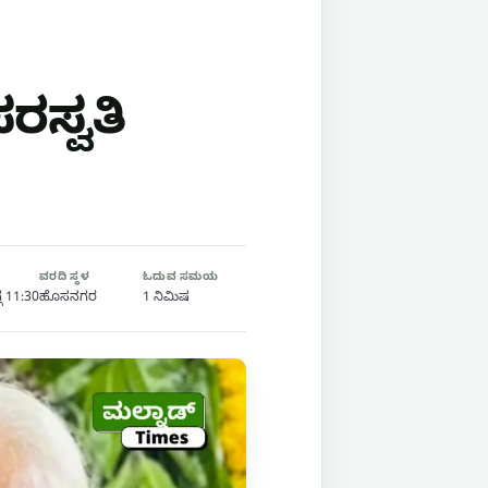
ಸ್ವತಿ
ವರದಿ ಸ್ಥಳ
ಓದುವ ಸಮಯ
ೆ 11:30
ಹೊಸನಗರ
1 ನಿಮಿಷ