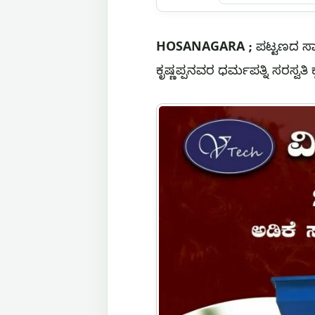
HOSANAGARA ;
ಪಟ್ಟಣದ ಸಾರ್ವ
ಕೃಷ್ಣಪ್ಪನವರ ಧರ್ಮಪತ್ನಿ ಸರಸ್ವತ