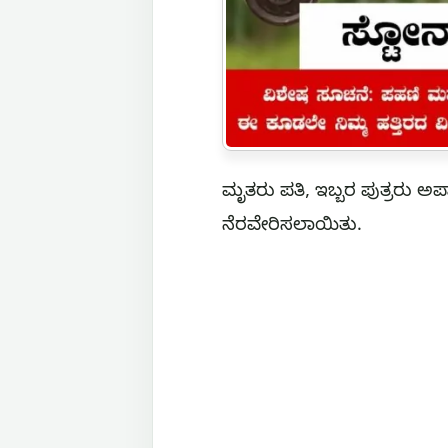
ಮೃತರು ಪತಿ, ಇಬ್ಬರ ಪುತ್ರರು ಅಪ
ನೆರವೇರಿಸಲಾಯಿತು.