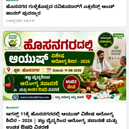
ಹೊಸನಗರ
ಹೊಸನಗರ ಗುಳ್ಳೆಕೊಪ್ಪದ ರವಿಕುಮಾರ್‌ಗೆ ಎಕ್ಸಲೆನ್ಸ್ ಅಂಡ್
ಹಾನರ್ ಪುರಸ್ಕಾರ
6 ಆಗಸ್ಟ್ 2026, ರಾತ್ರಿ 8:32
ಹೊಸನಗರ
ಆಗಸ್ಟ್ 11ಕ್ಕೆ ಹೊಸನಗರದಲ್ಲಿ ಆಯುಷ್ ವಿಶೇಷ ಆರೋಗ್ಯ
ಶಿಬಿರ – 2026 | ತಜ್ಞ ವೈದ್ಯರಿಂದ ಆರೋಗ್ಯ ತಪಾಸಣೆ ಮತ್ತು
ಉಚಿತ ಔಷಧಿ ವಿತರಣೆ