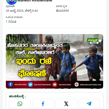
Mahesh Hindlemane
ಪ್ರಕಟಣೆ
ವರದಿ ಸ್ಥಳ
26 ಜುಲೈ 2024, ಬೆಳಗ್ಗೆ 6:42
ಹೊಸನಗರ
ಓದುವ ಸಮಯ
1 ನಿಮಿಷ
ಹಂಚಿಕೊಳ್ಳಿ :
WhatsApp
Facebook
X
Telegram