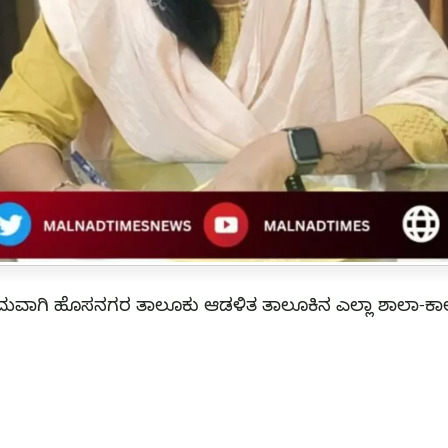
ಾ ಕ್ರಮವಾಗಿ ಹೊಸನಗರ ತಾಲೂಕು ಆಡಳಿತ ತಾಲೂಕಿನ ಎಲ್ಲಾ ಶಾಲಾ-