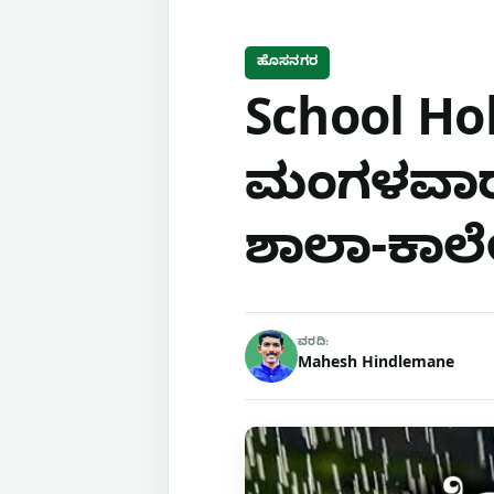
ಹೊಸನಗರ
School Holi
ಮಂಗಳವಾರ 
ಶಾಲಾ-ಕಾಲ
ವರದಿ:
Mahesh Hindlemane