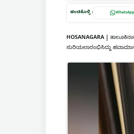
ಹಂಚಿಕೊಳ್ಳಿ :
WhatsAp
HOSANAGARA |
ತಾಲೂಕಿನಾದ
ಸುರಿಯಲಾರಂಭಿಸಿದ್ದು ಹವಾಮಾನ 