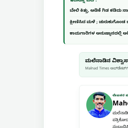
ಇದನ್ನೂ ಓದಿ :
ಬೇಲಿ ಕಿತ್ತು, ಅಡಿಕೆ ಗಿಡ ಕಡಿದು
ಕ್ಷೀಣಿಸಿದ ಮಳೆ ; ಚುರುಕುಗೊಂಡ
ಕಾಮಗಾರಿಗಳ ಅನುಷ್ಠಾನದಲ್ಲಿ ಅಧ
ಮಲೆನಾಡಿನ ವಿಶ್ವಾಸಾ
Malnad Times ಅಪ್‌ಡೇಟ್‌ಗಳ
ಲೇಖಕರ 
Mah
ಮಲೆನಾಡಿನ
ಪತ್ರಿಕೋದ
ಸಂಬಂಧಿಸಿ