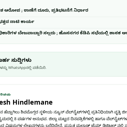
 ನಾಶ ಆರೋಪ ; ಠಾಣೆಗೆ ದೂರು, ಪ್ರತಿಭಟನೆಗೆ ನಿರ್ಧಾರ
 ಭತ್ತದ ನಾಟಿ ಕಾರ್ಯ
ಿಕಾರಿಗಳ ಬೇಜವಾಬ್ದಾರಿ ಸಲ್ಲದು ; ಹೊಸನಗರ ಕೆಡಿಪಿ ಸಭೆಯಲ್ಲಿ ಶಾಸಕ ಆರ
ರ್ಹ ಸುದ್ದಿಗಳು
ನ್ನು WhatsApp‌ನಲ್ಲಿ ಪಡೆಯಿರಿ.
ಪರಿಚಯ
esh Hindlemane
 ಹೆಬ್ಬಾಗಿಲು ಶಿವಮೊಗ್ಗದ ಸ್ಥಳೀಯ ನ್ಯೂಸ್ ವೆಬ್‌ಸೈಟ್‌ಗಳಲ್ಲಿ ಪ್ರತಿನಿಧಿಯಾಗಿ ವೃತ್ತಿ 
್ಯಮದಲ್ಲಿ 8 ವರ್ಷಗಳ ಅನುಭವ. ಜಿಲ್ಲಾ ಮಟ್ಟದ ದಿನಪತ್ರಿಕೆಗಳಲ್ಲಿ ಹಾಗೂ ವೆಬ್‌ಸೈಟ್‌ಗಳ
ದ ವಿಷಯಗಳ ಲೇಖನಗಳನ್ನು ಬರೆದಿದ್ದೇನೆ. ಪ್ರಸ್ತುತ ಮಲ್ನಾಡ್ ಟೈಮ್ಸ್ ಡಿಜಿಟಲ್ ನಲ್ಲ