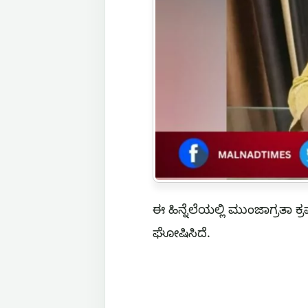
ಈ ಹಿನ್ನೆಲೆಯಲ್ಲಿ ಮುಂಜಾಗ್ರತ
ಘೋಷಿಸಿದೆ.