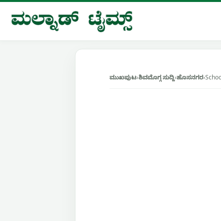
Skip
to
content
ಮುಖಪುಟ
›
ಶಿವಮೊಗ್ಗ ಸುದ್ದಿ
›
ಹೊಸನಗರ
›
Schoo