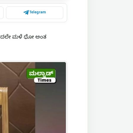
Telegram
ೆಯಿಂದಲೇ ಮಳೆ ಧೋ ಅಂತ