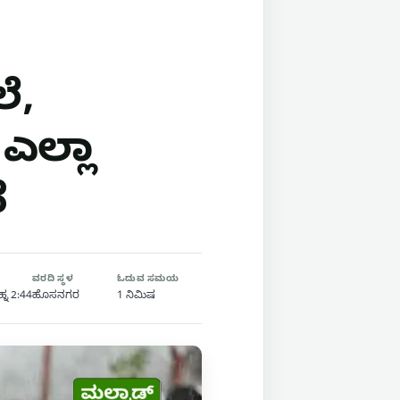
ೆ,
ಲ್ಲಾ
ೆ
ವರದಿ ಸ್ಥಳ
ಓದುವ ಸಮಯ
್ನ 2:44
ಹೊಸನಗರ
1 ನಿಮಿಷ