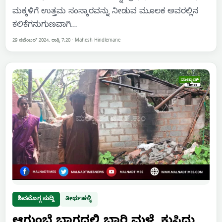
ಮಕ್ಕಳಿಗೆ ಉತ್ತಮ ಸಂಸ್ಕಾರವನ್ನು ನೀಡುವ ಮೂಲಕ ಅವರಲ್ಲಿನ
ಕಲಿಕೆಗನುಗುಣವಾಗಿ…
29 ನವೆಂಬರ್ 2024, ರಾತ್ರಿ 7:20
·
Mahesh Hindlemane
ಶಿವಮೊಗ್ಗ ಸುದ್ದಿ
ತೀರ್ಥಹಳ್ಳಿ
ಆಗುಂಬೆ ಭಾಗದಲ್ಲಿ ಭಾರಿ ಮಳೆ, ಕುಸಿದು