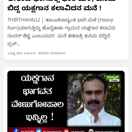
ಬಿದ್ದ ಯಕ್ಷಗಾನ ಕಲಾವಿದನ ಮನೆ !
THIRTHAHALLI | ತಾಲೂಕಿನಾದ್ಯಂತ ಭಾರಿ ಮಳೆ (Heavy
Rain)ಯಾಗುತ್ತಿದ್ದು ಹೊನ್ನೆತಾಳು ಗ್ರಾಮದ ಯಕ್ಷಗಾನ ಕಲಾವಿದ
ನಂದನ್ ಶೆಟ್ಟಿ ಎಂಬುವವರ ಮನೆ ತಡರಾತ್ರಿ ಕುಸಿದು ಬಿದ್ದಿದೆ.
ಪ್ರಸ್…
4 ಜುಲೈ 2024, ಸಂಜೆ 4:35
·
Mahesh Hindlemane