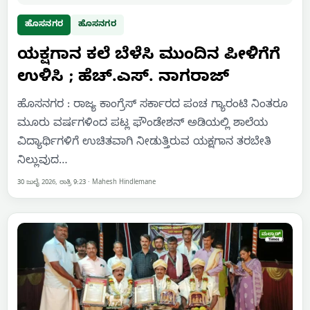
ಹೊಸನಗರ
ಹೊಸನಗರ
ಯಕ್ಷಗಾನ ಕಲೆ ಬೆಳೆಸಿ ಮುಂದಿನ ಪೀಳಿಗೆಗೆ
ಉಳಿಸಿ ; ಹೆಚ್.ಎಸ್. ನಾಗರಾಜ್
ಹೊಸನಗರ : ರಾಜ್ಯ ಕಾಂಗ್ರೆಸ್ ಸರ್ಕಾರದ ಪಂಚ ಗ್ಯಾರಂಟಿ ನಿಂತರೂ
ಮೂರು ವರ್ಷಗಳಿಂದ ಪಟ್ಲ ಫೌಂಡೇಶನ್ ಅಡಿಯಲ್ಲಿ ಶಾಲೆಯ
ವಿದ್ಯಾರ್ಥಿಗಳಿಗೆ ಉಚಿತವಾಗಿ ನೀಡುತ್ತಿರುವ ಯಕ್ಷಗಾನ ತರಬೇತಿ
ನಿಲ್ಲುವುದ…
30 ಜುಲೈ 2026, ರಾತ್ರಿ 9:23
·
Mahesh Hindlemane