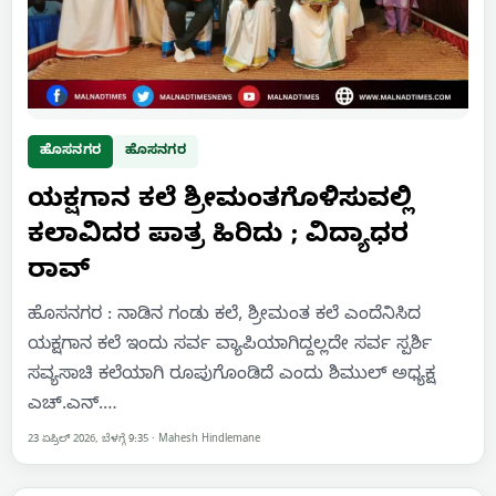
ಹೊಸನಗರ
ಹೊಸನಗರ
ಯಕ್ಷಗಾನ ಕಲೆ ಶ್ರೀಮಂತಗೊಳಿಸುವಲ್ಲಿ
ಕಲಾವಿದರ ಪಾತ್ರ ಹಿರಿದು ; ವಿದ್ಯಾಧರ
ರಾವ್
ಹೊಸನಗರ : ನಾಡಿನ ಗಂಡು ಕಲೆ, ಶ್ರೀಮಂತ ಕಲೆ ಎಂದೆನಿಸಿದ
ಯಕ್ಷಗಾನ ಕಲೆ ಇಂದು ಸರ್ವ ವ್ಯಾಪಿಯಾಗಿದ್ದಲ್ಲದೇ ಸರ್ವ ಸ್ಪರ್ಶಿ
ಸವ್ಯಸಾಚಿ ಕಲೆಯಾಗಿ ರೂಪುಗೊಂಡಿದೆ ಎಂದು ಶಿಮುಲ್ ಅಧ್ಯಕ್ಷ
ಎಚ್.ಎನ್.…
23 ಏಪ್ರಿಲ್ 2026, ಬೆಳಗ್ಗೆ 9:35
·
Mahesh Hindlemane