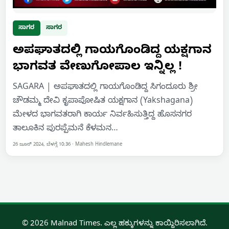
ಸಾಗರ
ಸಾಗರ
ಅಪಘಾತದಲ್ಲಿ ಗಾಯಗೊಂಡಿದ್ದ ಯಕ್ಷಗಾನ
ಭಾಗವತ ವೇಣುಗೋಪಾಲ ಇನ್ನಿಲ್ಲ !
SAGARA | ಅಪಘಾತದಲ್ಲಿ ಗಾಯಗೊಂಡಿದ್ದ ಸಿಗಂದೂರು ಶ್ರೀ
ಚೌಡಮ್ಮ ದೇವಿ ಕೃಪಾಪೋಷಿತ ಯಕ್ಷಗಾನ (Yakshagana)
ಮೇಳದ ಭಾಗವತರಾಗಿ ಕಾರ್ಯ ನಿರ್ವಹಿಸುತ್ತಿದ್ದ ಹೊಸನಗರ
ತಾಲೂಕಿನ ಪುರಪ್ಪೆಮನೆ ಕೆಳಮನ…
26 ಜೂನ್ 2024, ಬೆಳಗ್ಗೆ 10:36
·
Mahesh Hindlemane
© 2026 Malnad Times. ಎಲ್ಲ ಹಕ್ಕುಗಳನ್ನು ಕಾಯ್ದಿರಿಸಲಾಗಿದೆ.