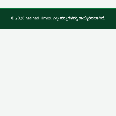
© 2026 Malnad Times. ಎಲ್ಲ ಹಕ್ಕುಗಳನ್ನು ಕಾಯ್ದಿರಿಸಲಾಗಿದೆ.