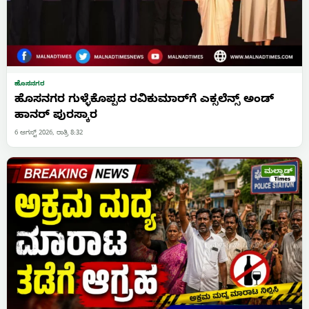
ಹೊಸನಗರ
ಹೊಸನಗರ ಗುಳ್ಳೆಕೊಪ್ಪದ ರವಿಕುಮಾರ್‌ಗೆ ಎಕ್ಸಲೆನ್ಸ್ ಅಂಡ್
ಹಾನರ್ ಪುರಸ್ಕಾರ
6 ಆಗಸ್ಟ್ 2026, ರಾತ್ರಿ 8:32