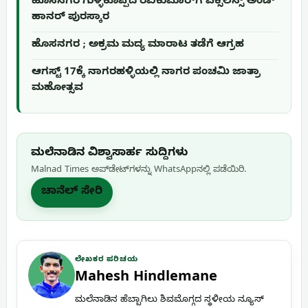
ಹೊಸನಗರ ಗುಳ್ಳೆಕೊಪ್ಪದ ರವಿಕುಮಾರ್‌ಗೆ ಎಕ್ಸಲೆನ್ಸ್ ಅಂಡ್
ಹಾನರ್ ಪುರಸ್ಕಾರ
ಹೊಸನಗರ ; ಅಕ್ರಮ ಮದ್ಯ ಮಾರಾಟ ತಡೆಗೆ ಆಗ್ರಹ
ಆಗಸ್ಟ್ 17ಕ್ಕೆ ನಾಗರಹಳ್ಳಿಯಲ್ಲಿ ನಾಗರ ಪಂಚಮಿ ಜಾತ್ರಾ
ಮಹೋತ್ಸವ
ಮಲೆನಾಡಿನ ವಿಶ್ವಾಸಾರ್ಹ ಸುದ್ದಿಗಳು
Malnad Times ಅಪ್‌ಡೇಟ್‌ಗಳನ್ನು WhatsApp‌ನಲ್ಲಿ ಪಡೆಯಿರಿ.
ಚಾನೆಲ್ ಸೇರಿ
ಲೇಖಕರ ಪರಿಚಯ
Mahesh Hindlemane
ಮಲೆನಾಡಿನ ಹೆಬ್ಬಾಗಿಲು ಶಿವಮೊಗ್ಗದ ಸ್ಥಳೀಯ ನ್ಯೂಸ್