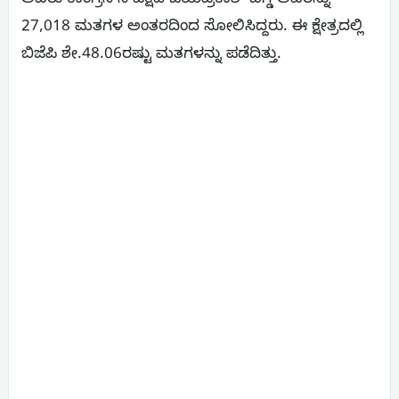
ಅವರು ಕಾಂಗ್ರೆಸ್‌ನ ಪಕ್ಷದ ಜಯಪ್ರಕಾಶ್ ಹೆಗ್ಡೆ ಅವರನ್ನು
27,018 ಮತಗಳ ಅಂತರದಿಂದ ಸೋಲಿಸಿದ್ದರು. ಈ ಕ್ಷೇತ್ರದಲ್ಲಿ
ಬಿಜೆಪಿ ಶೇ.48.06ರಷ್ಟು ಮತಗಳನ್ನು ಪಡೆದಿತ್ತು.