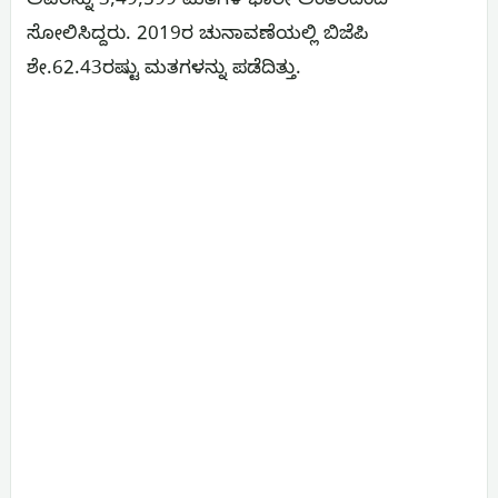
ಅವರನ್ನು 3,49,599 ಮತಗಳ ಭಾರೀ ಅಂತರದಿಂದ
ಸೋಲಿಸಿದ್ದರು. 2019ರ ಚುನಾವಣೆಯಲ್ಲಿ ಬಿಜೆಪಿ
ಶೇ.62.43ರಷ್ಟು ಮತಗಳನ್ನು ಪಡೆದಿತ್ತು.