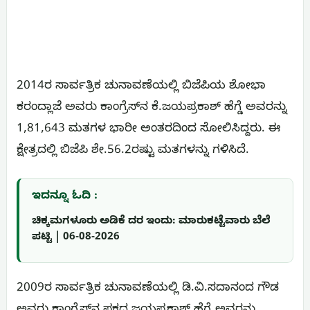
2014ರ ಸಾರ್ವತ್ರಿಕ ಚುನಾವಣೆಯಲ್ಲಿ ಬಿಜೆಪಿಯ ಶೋಭಾ
ಕರಂದ್ಲಾಜೆ ಅವರು ಕಾಂಗ್ರೆಸ್‌ನ ಕೆ.ಜಯಪ್ರಕಾಶ್ ಹೆಗ್ಡೆ ಅವರನ್ನು
1,81,643 ಮತಗಳ ಭಾರೀ ಅಂತರದಿಂದ ಸೋಲಿಸಿದ್ದರು. ಈ
ಕ್ಷೇತ್ರದಲ್ಲಿ ಬಿಜೆಪಿ ಶೇ.56.2ರಷ್ಟು ಮತಗಳನ್ನು ಗಳಿಸಿದೆ.
ಇದನ್ನೂ ಓದಿ :
ಚಿಕ್ಕಮಗಳೂರು ಅಡಿಕೆ ದರ ಇಂದು: ಮಾರುಕಟ್ಟೆವಾರು ಬೆಲೆ
ಪಟ್ಟಿ | 06-08-2026
2009ರ ಸಾರ್ವತ್ರಿಕ ಚುನಾವಣೆಯಲ್ಲಿ ಡಿ.ವಿ.ಸದಾನಂದ ಗೌಡ