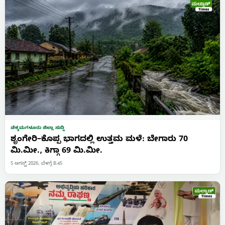
ಚಿಕ್ಕಮಗಳೂರು ಜಿಲ್ಲಾ ಸುದ್ದಿ
ಶೃಂಗೇರಿ–ಕೊಪ್ಪ ಭಾಗದಲ್ಲಿ ಉತ್ತಮ ಮಳೆ: ಬೇಗಾರು 70
ಮಿ.ಮೀ., ಕಿಗ್ಗಾ 69 ಮಿ.ಮೀ.
5 ಆಗಸ್ಟ್ 2026, ಬೆಳಗ್ಗೆ 8:45