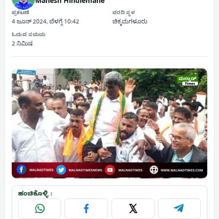
Mahesh Hindlemane
ಪ್ರಕಟಣೆ
ವರದಿ ಸ್ಥಳ
4 ಜೂನ್ 2024, ಬೆಳಗ್ಗೆ 10:42
ಚಿಕ್ಕಮಗಳೂರು
ಓದುವ ಸಮಯ
2 ನಿಮಿಷ
ಹಂಚಿಕೊಳ್ಳಿ :
WhatsApp
Facebook
X
Telegram