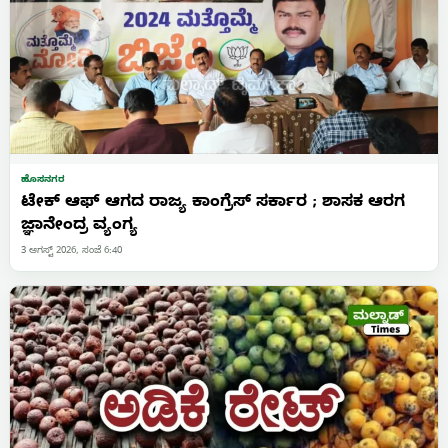
ಹೊಸನಗರ
ಟೇಕ್ ಆಫ್ ಆಗದ ರಾಜ್ಯ ಕಾಂಗ್ರೆಸ್ ಸರ್ಕಾರ ; ಶಾಸಕ ಆರಗ
ಜ್ಞಾನೇಂದ್ರ ವ್ಯಂಗ್ಯ
3 ಆಗಸ್ಟ್ 2026, ಸಂಜೆ 6:40