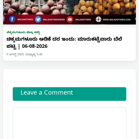
ಚಿಕ್ಕಮಗಳೂರು ಜಿಲ್ಲಾ ಸುದ್ದಿ
ಚಿಕ್ಕಮಗಳೂರು ಅಡಿಕೆ ದರ ಇಂದು: ಮಾರುಕಟ್ಟೆವಾರು ಬೆಲೆ
ಪಟ್ಟಿ | 06-08-2026
6 ಆಗಸ್ಟ್ 2026, ಮಧ್ಯಾಹ್ನ 3:40
Leave a Comment
Comment