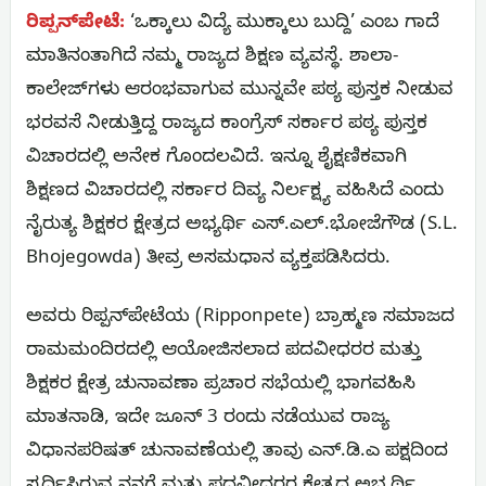
ರಿಪ್ಪನ್‌ಪೇಟೆ:
‘ಒಕ್ಕಾಲು ವಿದ್ಯೆ ಮುಕ್ಕಾಲು ಬುದ್ದಿ’ ಎಂಬ ಗಾದೆ
ಮಾತಿನಂತಾಗಿದೆ ನಮ್ಮ ರಾಜ್ಯದ ಶಿಕ್ಷಣ ವ್ಯವಸ್ಥೆ. ಶಾಲಾ-
ಕಾಲೇಜ್‌ಗಳು ಆರಂಭವಾಗುವ ಮುನ್ನವೇ ಪಠ್ಯ ಪುಸ್ತಕ ನೀಡುವ
ಭರವಸೆ ನೀಡುತ್ತಿದ್ದ ರಾಜ್ಯದ ಕಾಂಗ್ರೆಸ್ ಸರ್ಕಾರ ಪಠ್ಯ ಪುಸ್ತಕ
ವಿಚಾರದಲ್ಲಿ ಅನೇಕ ಗೊಂದಲವಿದೆ. ಇನ್ನೂ ಶೈಕ್ಷಣಿಕವಾಗಿ
ಶಿಕ್ಷಣದ ವಿಚಾರದಲ್ಲಿ ಸರ್ಕಾರ ದಿವ್ಯ ನಿರ್ಲಕ್ಷ್ಯ ವಹಿಸಿದೆ ಎಂದು
ನೈರುತ್ಯ ಶಿಕ್ಷಕರ ಕ್ಷೇತ್ರದ ಅಭ್ಯರ್ಥಿ ಎಸ್.ಎಲ್.ಭೋಜೆಗೌಡ (S.L.
Bhojegowda) ತೀವ್ರ ಅಸಮಧಾನ ವ್ಯಕ್ತಪಡಿಸಿದರು.
ಅವರು ರಿಪ್ಪನ್‌ಪೇಟೆಯ (Ripponpete) ಬ್ರಾಹ್ಮಣ ಸಮಾಜದ
ರಾಮಮಂದಿರದಲ್ಲಿ ಆಯೋಜಿಸಲಾದ ಪದವೀಧರರ ಮತ್ತು
ಶಿಕ್ಷಕರ ಕ್ಷೇತ್ರ ಚುನಾವಣಾ ಪ್ರಚಾರ ಸಭೆಯಲ್ಲಿ ಭಾಗವಹಿಸಿ
ಮಾತನಾಡಿ, ಇದೇ ಜೂನ್ 3 ರಂದು ನಡೆಯುವ ರಾಜ್ಯ
ವಿಧಾನಪರಿಷತ್ ಚುನಾವಣೆಯಲ್ಲಿ ತಾವು ಎನ್.ಡಿ.ಎ ಪಕ್ಷದಿಂದ