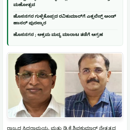
ಮಹೋತ್ಸವ
ಹೊಸನಗರ ಗುಳ್ಳೆಕೊಪ್ಪದ ರವಿಕುಮಾರ್‌ಗೆ ಎಕ್ಸಲೆನ್ಸ್ ಅಂಡ್
ಹಾನರ್ ಪುರಸ್ಕಾರ
ಹೊಸನಗರ ; ಅಕ್ರಮ ಮದ್ಯ ಮಾರಾಟ ತಡೆಗೆ ಆಗ್ರಹ
ರಾಜ್ಯದ ಸಿದ್ದರಾಮಯ್ಯ ಮತ್ತು ಡಿ.ಕೆ.ಶಿವಕುಮಾರ್ ನೇತೃತ್ವದ