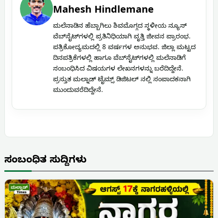
Mahesh Hindlemane
ಮಲೆನಾಡಿನ ಹೆಬ್ಬಾಗಿಲು ಶಿವಮೊಗ್ಗದ ಸ್ಥಳೀಯ ನ್ಯೂಸ್
ವೆಬ್‌ಸೈಟ್‌ಗಳಲ್ಲಿ ಪ್ರತಿನಿಧಿಯಾಗಿ ವೃತ್ತಿ ಜೀವನ ಪ್ರಾರಂಭ.
ಪತ್ರಿಕೋದ್ಯಮದಲ್ಲಿ 8 ವರ್ಷಗಳ ಅನುಭವ. ಜಿಲ್ಲಾ ಮಟ್ಟದ
ದಿನಪತ್ರಿಕೆಗಳಲ್ಲಿ ಹಾಗೂ ವೆಬ್‌ಸೈಟ್‌ಗಳಲ್ಲಿ ಮಲೆನಾಡಿಗೆ
ಸಂಬಂಧಿಸಿದ ವಿಷಯಗಳ ಲೇಖನಗಳನ್ನು ಬರೆದಿದ್ದೇನೆ.
ಪ್ರಸ್ತುತ ಮಲ್ನಾಡ್ ಟೈಮ್ಸ್ ಡಿಜಿಟಲ್ ನಲ್ಲಿ ಸಂಪಾದಕನಾಗಿ
ಮುಂದುವರೆದಿದ್ದೇನೆ.
ಸಂಬಂಧಿತ ಸುದ್ದಿಗಳು