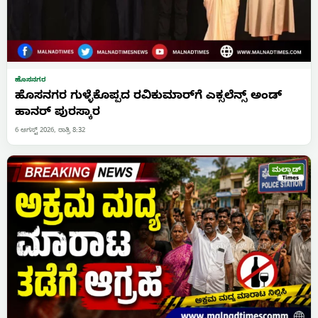
ಹೊಸನಗರ
ಹೊಸನಗರ ಗುಳ್ಳೆಕೊಪ್ಪದ ರವಿಕುಮಾರ್‌ಗೆ ಎಕ್ಸಲೆನ್ಸ್ ಅಂಡ್
ಹಾನರ್ ಪುರಸ್ಕಾರ
6 ಆಗಸ್ಟ್ 2026, ರಾತ್ರಿ 8:32