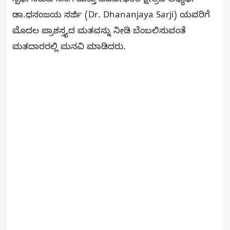
ಸ್ಪರ್ಧಿಸಿರುವ ನನಗೆ ಮತ್ತು ಪದವೀಧರರ ಕ್ಷೇತ್ರದ ಅಭ್ಯರ್ಥಿ
ಡಾ.ಧನಂಜಯ ಸರ್ಜಿ (Dr. Dhananjaya Sarji) ಯವರಿಗೆ
ಮೊದಲ ಪ್ರಾಶಸ್ತ್ಯದ ಮತವನ್ನು ನೀಡಿ ಬೆಂಬಲಿಸುವಂತೆ
ಮತದಾರರಲ್ಲಿ ಮನವಿ ಮಾಡಿದರು.