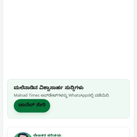
ಮಲೆನಾಡಿನ ವಿಶ್ವಾಸಾರ್ಹ ಸುದ್ದಿಗಳು
Malnad Times ಅಪ್‌ಡೇಟ್‌ಗಳನ್ನು WhatsApp‌ನಲ್ಲಿ ಪಡೆಯಿರಿ.
ಚಾನೆಲ್ ಸೇರಿ
ಲೇಖಕರ ಪರಿಚಯ