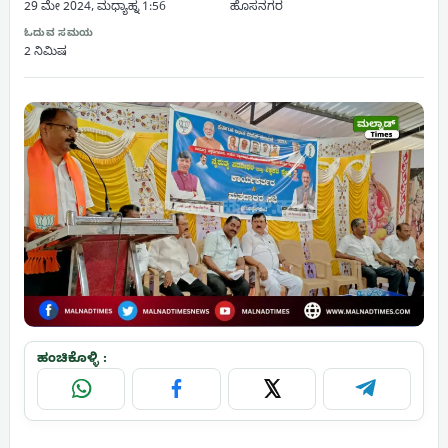
29 ಮೇ 2024, ಮಧ್ಯಾಹ್ನ 1:56
ಹೊಸನಗರ
ಓದುವ ಸಮಯ
2 ನಿಮಿಷ
ಹಂಚಿಕೊಳ್ಳಿ :
WhatsApp
Facebook
X
Telegram