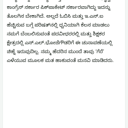
ಕಾಂಗ್ರೆಸ್ ಸರ್ಕಾರ ಪಿಕ್‌ಪಾಕೇಟ್ ಸರ್ಕಾರವಾಗಿದ್ದು ಇದನ್ನು
ತೊಲಗಿಸ ಬೇಕಾಗಿದೆ. ಅಲ್ಲದೆ ಓಬಿಸಿ ಮತ್ತು ಇ.ಎಸ್.ಐ
ಹೆಚ್ಚಿಸುವ ಬಗ್ಗೆ ಪರಿಷತ್‌ನಲ್ಲಿ ಧ್ವನಿಯಾಗಿ ಕೆಲಸ ಮಾಡಲು
ನಮಗೆ ಬೆಂಬಲಿಸುವಂತೆ ಪದವೀಧರರಲ್ಲಿ ಮತ್ತು ಶಿಕ್ಷಕರ
ಕ್ಷೇತ್ರದಲ್ಲಿ ಎಸ್.ಎಲ್.ಭೋಜೆಗೌಡರಿಗೆ ಈ ಚುನಾವಣೆಯಲ್ಲಿ
ಚಿಹ್ನೆ ಇರುವುದಿಲ್ಲ. ನಮ್ಮ ಹೆದರಿನ ಮುಂದೆ ತಾವು ‘ಗೆರೆ’
ಎಳೆಯುವ ಮೂಲಕ ಮತ ಹಾಕುವಂತೆ ಮನವಿ ಮಾಡಿದರು.