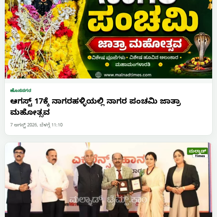
ಹೊಸನಗರ
ಆಗಸ್ಟ್ 17ಕ್ಕೆ ನಾಗರಹಳ್ಳಿಯಲ್ಲಿ ನಾಗರ ಪಂಚಮಿ ಜಾತ್ರಾ
ಮಹೋತ್ಸವ
7 ಆಗಸ್ಟ್ 2026, ಬೆಳಗ್ಗೆ 11:10