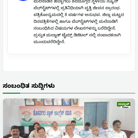
ಮಲೆನಾಡಿನ ಹೆಬ್ಬಾಗಿಲು ಶಿವಮೊಗ್ಗದ ಸ್ಥಳೀಯ ನ್ಯೂಸ್
ವೆಬ್‌ಸೈಟ್‌ಗಳಲ್ಲಿ ಪ್ರತಿನಿಧಿಯಾಗಿ ವೃತ್ತಿ ಜೀವನ ಪ್ರಾರಂಭ.
ಪತ್ರಿಕೋದ್ಯಮದಲ್ಲಿ 8 ವರ್ಷಗಳ ಅನುಭವ. ಜಿಲ್ಲಾ ಮಟ್ಟದ
ದಿನಪತ್ರಿಕೆಗಳಲ್ಲಿ ಹಾಗೂ ವೆಬ್‌ಸೈಟ್‌ಗಳಲ್ಲಿ ಮಲೆನಾಡಿಗೆ
ಸಂಬಂಧಿಸಿದ ವಿಷಯಗಳ ಲೇಖನಗಳನ್ನು ಬರೆದಿದ್ದೇನೆ.
ಪ್ರಸ್ತುತ ಮಲ್ನಾಡ್ ಟೈಮ್ಸ್ ಡಿಜಿಟಲ್ ನಲ್ಲಿ ಸಂಪಾದಕನಾಗಿ
ಮುಂದುವರೆದಿದ್ದೇನೆ.
ಸಂಬಂಧಿತ ಸುದ್ದಿಗಳು