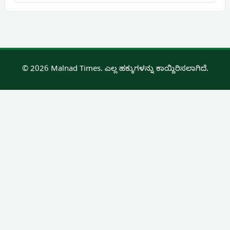
© 2026 Malnad Times. ಎಲ್ಲ ಹಕ್ಕುಗಳನ್ನು ಕಾಯ್ದಿರಿಸಲಾಗಿದೆ.