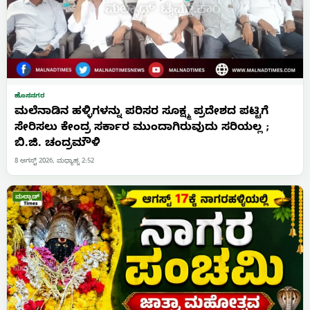
ಹೊಸನಗರ
ಮಲೆನಾಡಿನ ಹಳ್ಳಿಗಳನ್ನು ಪರಿಸರ ಸೂಕ್ಷ್ಮ ಪ್ರದೇಶದ ಪಟ್ಟಿಗೆ
ಸೇರಿಸಲು ಕೇಂದ್ರ ಸರ್ಕಾರ ಮುಂದಾಗಿರುವುದು ಸರಿಯಲ್ಲ ;
ಬಿ.ಜಿ. ಚಂದ್ರಮೌಳಿ
8 ಆಗಸ್ಟ್ 2026, ಮಧ್ಯಾಹ್ನ 2:52