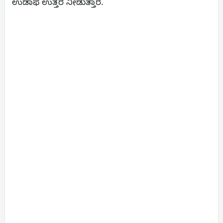
ಉಡಾಫೆ ಉತ್ತರ ನೀಡುತ್ತಾರೆ.