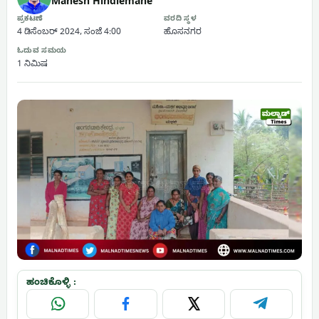
Mahesh Hindlemane
ಪ್ರಕಟಣೆ
ವರದಿ ಸ್ಥಳ
4 ಡಿಸೆಂಬರ್ 2024, ಸಂಜೆ 4:00
ಹೊಸನಗರ
ಓದುವ ಸಮಯ
1 ನಿಮಿಷ
ಹಂಚಿಕೊಳ್ಳಿ :
WhatsApp
Facebook
X
Telegram