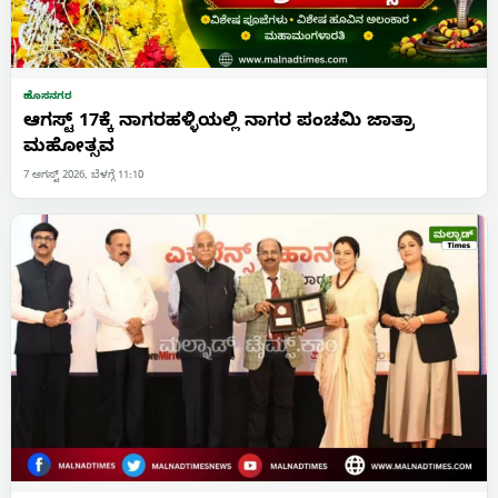
ಹೊಸನಗರ
ಆಗಸ್ಟ್ 17ಕ್ಕೆ ನಾಗರಹಳ್ಳಿಯಲ್ಲಿ ನಾಗರ ಪಂಚಮಿ ಜಾತ್ರಾ
ಮಹೋತ್ಸವ
7 ಆಗಸ್ಟ್ 2026, ಬೆಳಗ್ಗೆ 11:10