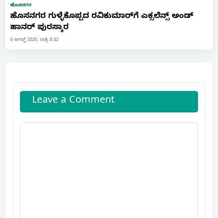
ಹೊಸನಗರ
ಹೊಸನಗರ ಗುಳ್ಳೆಕೊಪ್ಪದ ರವಿಕುಮಾರ್‌ಗೆ ಎಕ್ಸಲೆನ್ಸ್ ಅಂಡ್
ಹಾನರ್ ಪುರಸ್ಕಾರ
6 ಆಗಸ್ಟ್ 2026, ರಾತ್ರಿ 8:32
Leave a Comment
Comment