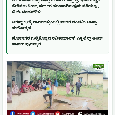
ಮಲೆನಾಡಿನ ಹಳ್ಳಿಗಳನ್ನು ಪರಿಸರ ಸೂಕ್ಷ್ಮ ಪ್ರದೇಶದ ಪಟ್ಟಿಗೆ
ಸೇರಿಸಲು ಕೇಂದ್ರ ಸರ್ಕಾರ ಮುಂದಾಗಿರುವುದು ಸರಿಯಲ್ಲ ;
ಬಿ.ಜಿ. ಚಂದ್ರಮೌಳಿ
ಆಗಸ್ಟ್ 17ಕ್ಕೆ ನಾಗರಹಳ್ಳಿಯಲ್ಲಿ ನಾಗರ ಪಂಚಮಿ ಜಾತ್ರಾ
ಮಹೋತ್ಸವ
ಹೊಸನಗರ ಗುಳ್ಳೆಕೊಪ್ಪದ ರವಿಕುಮಾರ್‌ಗೆ ಎಕ್ಸಲೆನ್ಸ್ ಅಂಡ್
ಹಾನರ್ ಪುರಸ್ಕಾರ