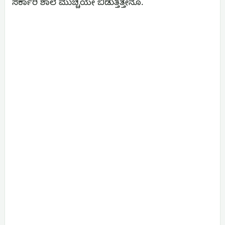
ಸರ್ಕಾರಿ ಶಾಲೆ ಮುಚ್ಚಿಯೇ ಬಿಡುತ್ತಿತ್ತೇನೊ.