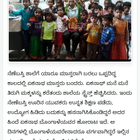
ನೆಣೆಬಸ್ತಿ ಶಾಲೆಗೆ ಯಾರೂ ಮಾಸ್ತರಾಗಿ ಬರಲು ಒಪ್ಪದಿದ್ದ
ಕಾಲದಲ್ಲಿ ಏಕನಾಥ ಮಾಸ್ತರು ಬಂದರು. ಏಕನಾಥ್ ಮನೆ ಮನೆ
ತಿರುಗಿ ಮಕ್ಕಳನ್ನು ಕರೆತಂದು ಶಾಲೆಯ ಸ್ಟ್ರೆನ್ತ್ ಹೆಚ್ಚಿಸಿದರು. ಇಂದು
ನೇಣೆಬಸ್ತಿ ಊರಿನ ಯುವಕರು ಉನ್ನತ ಶಿಕ್ಷಣ ಪಡೆದು,
ಉದ್ಯೋಗ ಹಿಡಿದು ಬದುಕನ್ನು ಹಸನಾಗಿಸಿಕೊಂಡಿದ್ದರೆ ಅದರ
ಹಿಂದೆ ಏಕನಾಥ ಬೊಂಗಾಳೆಯವರ ಹೋರಾಟ ಇದೆ. ಆ
ದಿನಗಳಲ್ಲಿ ಬೊಂಗಾಳೆಯವರೇನಾದರೂ ವರ್ಗವಾಗಿದ್ದರೆ ಇಲ್ಲಿನ