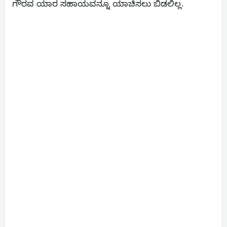
ಗೌರವ ಯಾರ ಸಹಾಯವನ್ನೂ ಯಾಚಿಸಲು ಬಿಡಲಿಲ್ಲ.