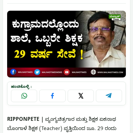
ಹಂಚಿಕೊಳ್ಳಿ :
WhatsApp
Facebook
X
Telegram
RIPPONPETE |
ವ್ಯಂಗ್ಯಚಿತ್ರಗಾರ ಮತ್ತು ಶಿಕ್ಷಕ ಏಕನಾಥ
ಬೊಂಗಾಳೆ ಶಿಕ್ಷಕ (Teacher) ವೃತ್ತಿಯಿಂದ ಜೂ. 29 ರಂದು