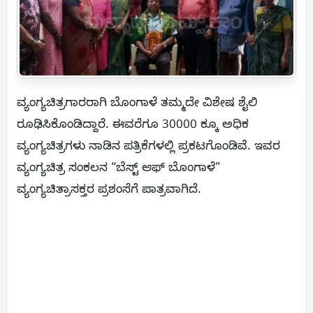
ವ್ಯಂಗ್ಯಚಿತ್ರಗಾರರಾಗಿ ಬೊಂಗಾಳೆ ತಮ್ಮದೇ ವಿಶೇಷ ಶೈಲಿ
ರೂಢಿಸಿಕೊಂಡಿದ್ದಾರೆ. ಈವರೆಗೂ 30000 ಕ್ಕೂ ಅಧಿಕ
ವ್ಯಂಗ್ಯಚಿತ್ರಗಳು ನಾಡಿನ ಪತ್ರಿಕೆಗಳಲ್ಲಿ ಪ್ರಕಟಗೊಂಡಿವೆ. ಇವರ
ವ್ಯಂಗ್ಯಚಿತ್ರ ಸಂಕಲನ “ಬೆಸ್ಟ್ ಆಫ್ ಬೊಂಗಾಳೆ”
ವ್ಯಂಗ್ಯಚಿತ್ರಾಸಕ್ತರ ಪ್ರಶಂಸೆಗೆ ಪಾತ್ರವಾಗಿದೆ.