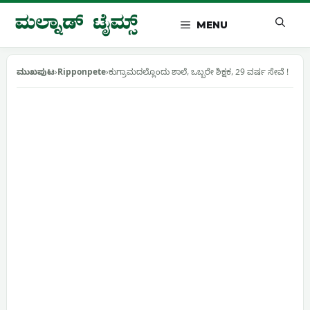
Skip
to
MENU
content
ಮುಖಪುಟ
›
Ripponpete
›
ಕುಗ್ರಾಮದಲ್ಲೊಂದು ಶಾಲೆ, ಒಬ್ಬರೇ ಶಿಕ್ಷಕ, 29 ವರ್ಷ ಸೇವೆ !