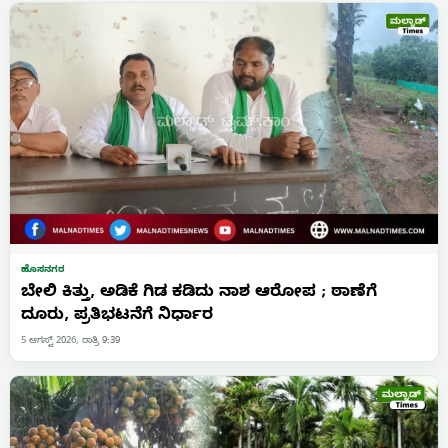
ಹೊಸನಗರ
ಬೇಲಿ ಕಿತ್ತು, ಅಡಿಕೆ ಗಿಡ ಕಡಿದು ನಾಶ ಆರೋಪ ; ಠಾಣೆಗೆ
ದೂರು, ಪ್ರತಿಭಟನೆಗೆ ನಿರ್ಧಾರ
5 ಆಗಸ್ಟ್ 2026, ರಾತ್ರಿ 9:39