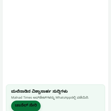
ಮಲೆನಾಡಿನ ವಿಶ್ವಾಸಾರ್ಹ ಸುದ್ದಿಗಳು
Malnad Times ಅಪ್‌ಡೇಟ್‌ಗಳನ್ನು WhatsApp‌ನಲ್ಲಿ ಪಡೆಯಿರಿ.
ಚಾನೆಲ್ ಸೇರಿ