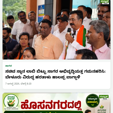
ಸಾಗರ
ಸಚಿವ ಸ್ಥಾನ ಲಾಬಿ ಬಿಟ್ಟು ಸಾಗರ ಅಭಿವೃದ್ಧಿಯತ್ತ ಗಮನಹರಿಸಿ:
ಬೇಳೂರು ವಿರುದ್ಧ ಹರತಾಳು ಹಾಲಪ್ಪ ವಾಗ್ದಾಳಿ
7 ಆಗಸ್ಟ್ 2026, ಬೆಳಗ್ಗೆ 9:20