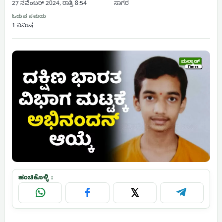
27 ನವೆಂಬರ್ 2024, ರಾತ್ರಿ 8:54
ಸಾಗರ
ಓದುವ ಸಮಯ
1 ನಿಮಿಷ
ಹಂಚಿಕೊಳ್ಳಿ :
WhatsApp
Facebook
X
Telegram