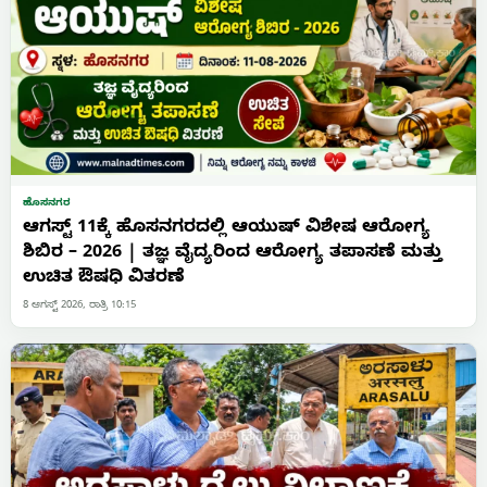
ಹೊಸನಗರ
ಆಗಸ್ಟ್ 11ಕ್ಕೆ ಹೊಸನಗರದಲ್ಲಿ ಆಯುಷ್ ವಿಶೇಷ ಆರೋಗ್ಯ
ಶಿಬಿರ – 2026 | ತಜ್ಞ ವೈದ್ಯರಿಂದ ಆರೋಗ್ಯ ತಪಾಸಣೆ ಮತ್ತು
ಉಚಿತ ಔಷಧಿ ವಿತರಣೆ
8 ಆಗಸ್ಟ್ 2026, ರಾತ್ರಿ 10:15