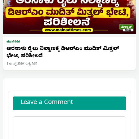
ಹೊಸನಗರ
ಅರಸಾಳು ರೈಲು ನಿಲ್ದಾಣಕ್ಕೆ ಡಿಆರ್‌ಎಂ ಮುದಿತ್ ಮಿತ್ತಲ್
ಭೇಟಿ, ಪರಿಶೀಲನೆ
8 ಆಗಸ್ಟ್ 2026, ರಾತ್ರಿ 7:37
Leave a Comment
Comment