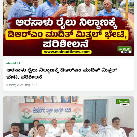
ಹೊಸನಗರ
ಅರಸಾಳು ರೈಲು ನಿಲ್ದಾಣಕ್ಕೆ ಡಿಆರ್‌ಎಂ ಮುದಿತ್ ಮಿತ್ತಲ್
ಭೇಟಿ, ಪರಿಶೀಲನೆ
8 ಆಗಸ್ಟ್ 2026, ರಾತ್ರಿ 7:37