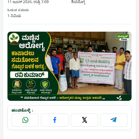
11 ಜೂನ್ 2026, ರಾತ್ರಿ 7:09
ಶಿವಮೊಗ್ಗ
ಓದುವ ಸಮಯ
1 ನಿಮಿಷ
ಹಂಚಿಕೊಳ್ಳಿ :
WhatsApp
Facebook
X
Telegram