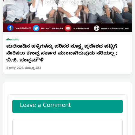
ಹೊಸನಗರ
ಮಲೆನಾಡಿನ ಹಳ್ಳಿಗಳನ್ನು ಪರಿಸರ ಸೂಕ್ಷ್ಮ ಪ್ರದೇಶದ ಪಟ್ಟಿಗೆ
ಸೇರಿಸಲು ಕೇಂದ್ರ ಸರ್ಕಾರ ಮುಂದಾಗಿರುವುದು ಸರಿಯಲ್ಲ ;
ಬಿ.ಜಿ. ಚಂದ್ರಮೌಳಿ
8 ಆಗಸ್ಟ್ 2026, ಮಧ್ಯಾಹ್ನ 2:52
Leave a Comment
Comment