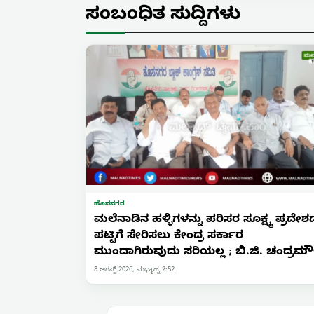
ಸಂಬಂಧಿತ ಸುದ್ದಿಗಳು
ಹೊಸನಗರ
ಮಲೆನಾಡಿನ ಹಳ್ಳಿಗಳನ್ನು ಪರಿಸರ ಸೂಕ್ಷ್ಮ ಪ್ರದೇಶ
ಪಟ್ಟಿಗೆ ಸೇರಿಸಲು ಕೇಂದ್ರ ಸರ್ಕಾರ
ಮುಂದಾಗಿರುವುದು ಸರಿಯಲ್ಲ ; ಬಿ.ಜಿ. ಚಂದ್ರಮೌ
8 ಆಗಸ್ಟ್ 2026, ಮಧ್ಯಾಹ್ನ 2:52