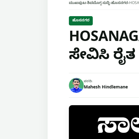
ಮುಖಪುಟ
›
ಶಿವಮೊಗ್ಗ ಸುದ್ದಿ
›
ಹೊಸನಗರ
›
HOSAN
ಹೊಸನಗರ
HOSANAGA
ಸೇವಿಸಿ ರೈತ 
ವರದಿ:
Mahesh Hindlemane