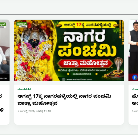
ಹೊಸನಗರ
ಹೊ
ದ
ಆಗಸ್ಟ್ 17ಕ್ಕೆ ನಾಗರಹಳ್ಳಿಯಲ್ಲಿ ನಾಗರ ಪಂಚಮಿ
ಹೊ
ಜಾತ್ರಾ ಮಹೋತ್ಸವ
ಅಂ
ಳಿ
7 ಆಗಸ್ಟ್ 2026, ಬೆಳಗ್ಗೆ 11:10
6 ಆಗಸ