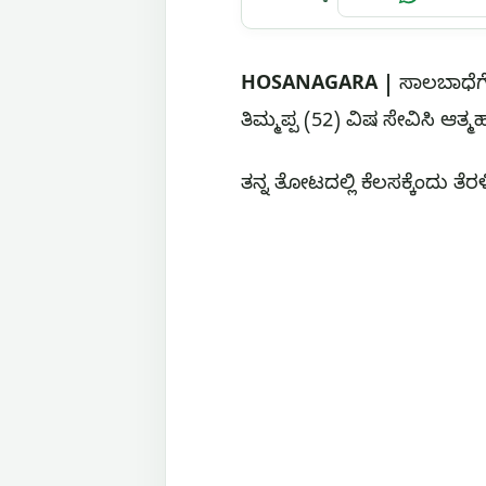
HOSANAGARA |
ಸಾಲಬಾಧೆಗೆ
ತಿಮ್ಮಪ್ಪ (52) ವಿಷ ಸೇವಿಸಿ ಆತ್
ತನ್ನ ತೋಟದಲ್ಲಿ ಕೆಲಸಕ್ಕೆಂದು ತೆರಳ