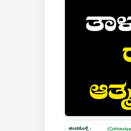
ಹಂಚಿಕೊಳ್ಳಿ :
WhatsAp