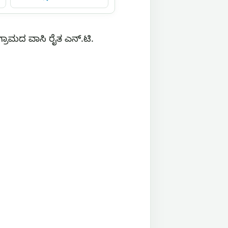
್ರಾಮದ ವಾಸಿ ರೈತ ಎನ್.ಟಿ.