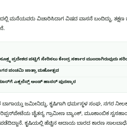
ಯದಲ್ಲಿ ಮನೆಯವರು ವಿಚಾರಿಸಿದಾಗ ವಿಷದ ವಾಸನೆ ಬಂದಿದ್ದು, ತಕ್ಷಣ
ೆ.
ೂಕ್ಷ್ಮ ಪ್ರದೇಶದ ಪಟ್ಟಿಗೆ ಸೇರಿಸಲು ಕೇಂದ್ರ ಸರ್ಕಾರ ಮುಂದಾಗಿರುವುದು ಸರಿಯ
ಲಿ ನಾಗರ ಪಂಚಮಿ ಜಾತ್ರಾ ಮಹೋತ್ಸವ
ರ್‌ಗೆ ಎಕ್ಸಲೆನ್ಸ್ ಅಂಡ್ ಹಾನರ್ ಪುರಸ್ಕಾರ
ಕರೆ ಬಾಗಾಯ್ತು ಜಮೀನಿದ್ದು, ಕೃಷಿಗಾಗಿ ಧರ್ಮಸ್ಥಳ ‌ಸಂಘ, ನಗರ ನ
ಿಪ್ಪನ್‌ಪೇಟೆಯ ಚೈತನ್ಯ ಗ್ರಾಮೀಣ ಬ್ಯಾಂಕ್, ಮೂಕಾಂಬಿಕ ಸ್ವಸಹ
ಾಲ ಪಡೆದಿದ್ದಾನೆ. ಕೃಷಿಯಲ್ಲಿ ಹೆಚ್ಚಿನ ಆದಾಯ ಬಾರದ ಕಾರಣ ಸಾಲಬಾಧೆಗೆ 