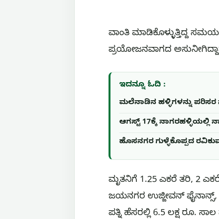
ವಾಂತಿ ಮಾಡಿಕೊಳ್ಳುತ್ತಿದ್ದ ಸಮ
ಪ್ರಯೋಜನವಾಗದ ಅಸುನೀಗಿದ್ದಾನ
ಇದನ್ನೂ ಓದಿ :
ಮಲೆನಾಡಿನ ಹಳ್ಳಿಗಳನ್ನು ಪರಿಸರ ಸ
ಆಗಸ್ಟ್ 17ಕ್ಕೆ ನಾಗರಹಳ್ಳಿಯಲ್
ಹೊಸನಗರ ಗುಳ್ಳೆಕೊಪ್ಪದ ರವಿಕುಮಾ
ಮೃತನಿಗೆ 1.25 ಎಕರೆ ತರಿ, 2 ಎ
ಜಯನಗರ ಉಜ್ಜೀವನ್ ಫೈನಾನ್ಸ್, ರ
ಪತ್ನಿ ಹೆಸರಲ್ಲಿ 6.5 ಲಕ್ಷ ರೂ. ಸ