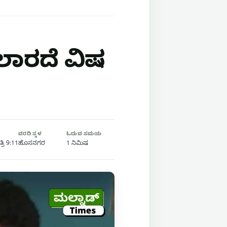
ಾರದೆ ವಿಷ
ವರದಿ ಸ್ಥಳ
ಓದುವ ಸಮಯ
್ರಿ 9:11
ಹೊಸನಗರ
1 ನಿಮಿಷ