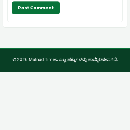
© 2026 Malnad Times. ಎಲ್ಲ ಹಕ್ಕುಗಳನ್ನು ಕಾಯ್ದಿರಿಸಲಾಗಿದೆ.