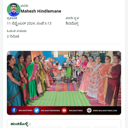
ವರದಿ:
Mahesh Hindlemane
ಪ್ರಕಟಣೆ
ವರದಿ ಸ್ಥಳ
11 ಸೆಪ್ಟೆಂಬರ್ 2024, ಸಂಜೆ 5:13
ಶಿವಮೊಗ್ಗ
ಓದುವ ಸಮಯ
2 ನಿಮಿಷ
ಹಂಚಿಕೊಳ್ಳಿ :