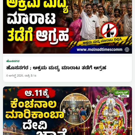
ಹೊಸನಗರ
ಹೊಸನಗರ ; ಅಕ್ರಮ ಮದ್ಯ ಮಾರಾಟ ತಡೆಗೆ ಆಗ್ರಹ
6 ಆಗಸ್ಟ್ 2026, ರಾತ್ರಿ 8:14