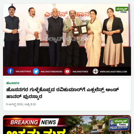
ಹೊಸನಗರ
ಹೊಸನಗರ ಗುಳ್ಳೆಕೊಪ್ಪದ ರವಿಕುಮಾರ್‌ಗೆ ಎಕ್ಸಲೆನ್ಸ್ ಅಂಡ್
ಹಾನರ್ ಪುರಸ್ಕಾರ
6 ಆಗಸ್ಟ್ 2026, ರಾತ್ರಿ 8:32