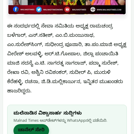
ಈ ಸಂದರ್ಭದಲ್ಲಿ ಸೇವಾ ಸಮಿತಿಯ ಅಧ್ಯಕ್ಷ ರಾಮಚಂದ್ರ
ಬಳೆಗಾರ್, ಎನ್.ಸತೀಶ್, ಎಂ.ಬಿ.ಮಂಜುನಾಥ,
ಎಂ.ಸುರೇಶ್‌ಸಿಂಗ್, ಸುಧೀಂದ್ರ ಪೂಜಾರಿ, ತಾ.ಪಂ.ಮಾಜಿ ಅಧ್ಯಕ್ಷ
ವೀರೇಶ್ ಆಲವಳ್ಳಿ, ಆರ್.ಟಿ.ಗೋಪಾಲ, ಜಿಲ್ಲಾ ಪಂಚಾಯಿತಿ
ಮಾಜಿ ಸದಸ್ಯೆ ಎ.ಟಿ. ನಾಗರತ್ನ ನಾಗರಾಜ್, ಪದ್ಮಾ ಸುರೇಶ್,
ರೇಖಾ ರವಿ, ಅಶ್ವಿನಿ ರವಿಶಂಕರ್, ಸುದೀರ್ ಪಿ, ಮುರುಳಿ
ಕೆರೆಹಳ್ಳಿ, ರಚನಾ, ಜಿ.ಡಿ.ಮಲ್ಲಿಕಾರ್ಜುನ, ಇನ್ನಿತರ ಮುಖಂಡರು
ಹಾಜರಿದ್ದರು.
ಮಲೆನಾಡಿನ ವಿಶ್ವಾಸಾರ್ಹ ಸುದ್ದಿಗಳು
Malnad Times ಅಪ್‌ಡೇಟ್‌ಗಳನ್ನು WhatsApp‌ನಲ್ಲಿ ಪಡೆಯಿರಿ.
ಚಾನೆಲ್ ಸೇರಿ