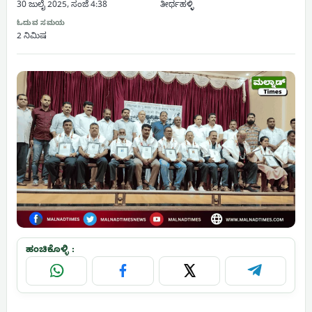
30 ಜುಲೈ 2025, ಸಂಜೆ 4:38
ತೀರ್ಥಹಳ್ಳಿ
ಓದುವ ಸಮಯ
2 ನಿಮಿಷ
ಹಂಚಿಕೊಳ್ಳಿ :
WhatsApp
Facebook
X
Telegram