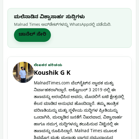
ಮಲೆನಾಡಿನ ವಿಶ್ವಾಸಾರ್ಹ ಸುದ್ದಿಗಳು
Malnad Times ಅಪ್‌ಡೇಟ್‌ಗಳನ್ನು WhatsApp‌ನಲ್ಲಿ ಪಡೆಯಿರಿ.
ಚಾನೆಲ್ ಸೇರಿ
ಲೇಖಕರ ಪರಿಚಯ
Koushik G K
MalnadTimes.com ವೆಬ್‌ಸೈಟ್‌ನ ಸ್ಥಾಪಕ ಮತ್ತು
ನಿರ್ವಾಹಕರಾಗಿದ್ದಾರೆ. ಅಕ್ಟೋಬರ್ 3 2019 ರಲ್ಲಿ ಈ
ತಾಣವನ್ನು ಆರಂಭಿಸಿದ ಅವರು, ಮೊದಲಿಗೆ ಐಟಿ ಕ್ಷೇತ್ರದಲ್ಲಿ
ಕೆಲಸ ಮಾಡಿದ ಅನುಭವ ಹೊಂದಿದ್ದಾರೆ. ತಮ್ಮ ತಾಂತ್ರಿಕ
ಪರಿಣತಿಯನ್ನು ಮತ್ತು ಸ್ಥಳೀಯ ಸುದ್ದಿಗಳ ಪ್ರೀತಿಯನ್ನು
ಒಂದಾಗಿಸಿ, ಮಲ್ನಾಡಿನ ಜನತೆಗೆ ನಿಖರವಾದ, ವಿಶ್ವಾಸಾರ್ಹ
ಹಾಗೂ ಸಮಗ್ರ ಸುದ್ದಿಗಳನ್ನು ತಲುಪಿಸುವ ನಿಟ್ಟಿನಲ್ಲಿ ಈ
ತಾಣವನ್ನು ರೂಪಿಸಿದ್ದಾರೆ. Malnad Times ಮೂಲಕ
ಶಿವಮೊಗ್ಗ ಮತ್ತು ಮಲ್ನಾಡು ಭಾಗದ ಸಮುದಾಯದ