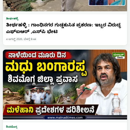
ತೀರ್ಥಹಳ್ಳಿ
ತೀರ್ಥಹಳ್ಳಿ : ಗಾಂಧಿನಗರ ಗುಡ್ಡಕುಸಿತ ಪ್ರಕರಣ: ಇಬ್ಬರ ವಿರುದ್ಧ
ಎಫ್‌ಐಆರ್ ,ಎಸ್‌ಪಿ ಭೇಟಿ
4 ಆಗಸ್ಟ್ 2026, ಬೆಳಗ್ಗೆ 9:44
ಶಿವಮೊಗ್ಗ