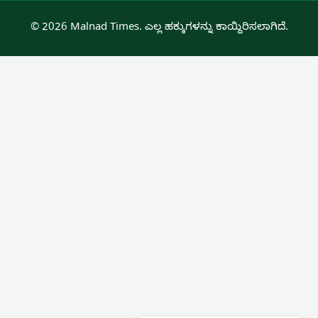
© 2026 Malnad Times. ಎಲ್ಲ ಹಕ್ಕುಗಳನ್ನು ಕಾಯ್ದಿರಿಸಲಾಗಿದೆ.