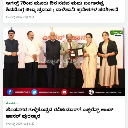
ಆಗಸ್ಟ್ 7ರಿಂದ ಮೂರು ದಿನ ಸಚಿವ ಮಧು ಬಂಗಾರಪ್ಪ
ಶಿವಮೊಗ್ಗ ಜಿಲ್ಲಾ ಪ್ರವಾಸ ; ಮಳೆಹಾನಿ ಪ್ರದೇಶಗಳ ಪರಿಶೀಲನೆ
6 ಆಗಸ್ಟ್ 2026, ರಾತ್ರಿ 9:51
ಹೊಸನಗರ
ಹೊಸನಗರ ಗುಳ್ಳೆಕೊಪ್ಪದ ರವಿಕುಮಾರ್‌ಗೆ ಎಕ್ಸಲೆನ್ಸ್ ಅಂಡ್
ಹಾನರ್ ಪುರಸ್ಕಾರ
6 ಆಗಸ್ಟ್ 2026, ರಾತ್ರಿ 8:32