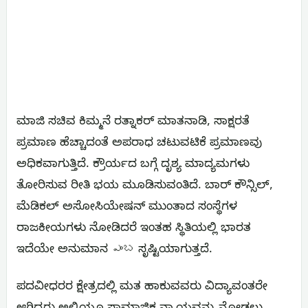
ಮಾಜಿ ಸಚಿವ ಕಿಮ್ಮನೆ ರತ್ನಾಕರ್ ಮಾತನಾಡಿ, ಸಾಕ್ಷರತೆ
ಪ್ರಮಾಣ ಹೆಚ್ಚಾದಂತೆ ಅಪರಾಧ ಚಟುವಟಿಕೆ ಪ್ರಮಾಣವು
ಅಧಿಕವಾಗುತ್ತಿದೆ. ಕ್ರೌರ್ಯದ ಬಗ್ಗೆ ದೃಶ್ಯ ಮಾದ್ಯಮಗಳು
ತೋರಿಸುವ ರೀತಿ ಭಯ ಮೂಡಿಸುವಂತಿದೆ. ಬಾರ್ ಕೌನ್ಸಿಲ್,
ಮೆಡಿಕಲ್‌ ಅಸೋಸಿಯೇಷನ್ ಮುಂತಾದ ಸಂಸ್ಥೆಗಳ
ರಾಜಕೀಯಗಳು ನೋಡಿದರೆ ಇಂತಹ ಸ್ಥಿತಿಯಲ್ಲಿ ಭಾರತ
ಇದೆಯೇ ಅನುಮಾನ ఎంబ ಸೃಷ್ಟಿಯಾಗುತ್ತದೆ.
ಪದವೀಧರರ ಕ್ಷೇತ್ರದಲ್ಲಿ ಮತ ಹಾಕುವವರು ವಿದ್ಯಾವಂತರೇ