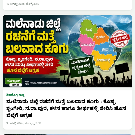
10 ಆಗಸ್ಟ್ 2026, ಬೆಳಗ್ಗೆ 8:15
ಶಿವಮೊಗ್ಗ ಸುದ್ದಿ
ಮಲೆನಾಡು ಜಿಲ್ಲೆ ರಚನೆಗೆ ಮತ್ತೆ ಬಲವಾದ ಕೂಗು : ಕೊಪ್ಪ,
ಶೃಂಗೇರಿ, ನ.ರಾ.ಪುರ, ಕಳಸ ಹಾಗೂ ತೀರ್ಥಹಳ್ಳಿ ಸೇರಿಸಿ ಹೊಸ
ಜಿಲ್ಲೆಗೆ ಆಗ್ರಹ
9 ಆಗಸ್ಟ್ 2026, ಮಧ್ಯಾಹ್ನ 3:32