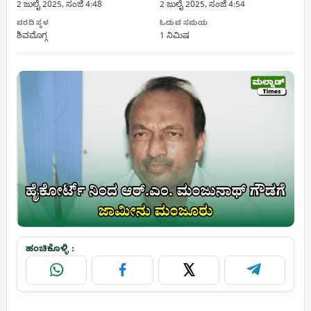
2 ಜುಲೈ 2025, ಸಂಜೆ 4:48
2 ಜುಲೈ 2025, ಸಂಜೆ 4:54
ವರದಿ ಸ್ಥಳ
ಓದುವ ಸಮಯ
ಶಿವಮೊಗ್ಗ
1 ನಿಮಿಷ
ಹಂಚಿಕೊಳ್ಳಿ :
WhatsApp
Facebook
X
Telegram