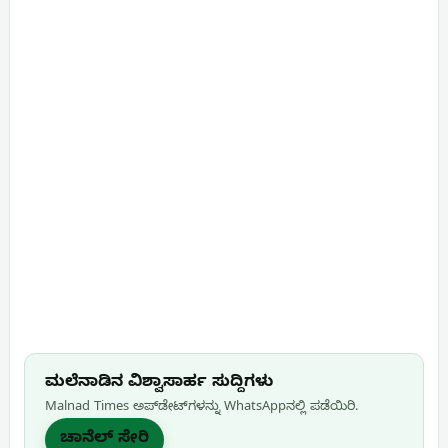
ಮಲೆನಾಡಿನ ವಿಶ್ವಾಸಾರ್ಹ ಸುದ್ದಿಗಳು
Malnad Times ಅಪ್‌ಡೇಟ್‌ಗಳನ್ನು WhatsApp‌ನಲ್ಲಿ ಪಡೆಯಿರಿ.
ಚಾನೆಲ್ ಸೇರಿ