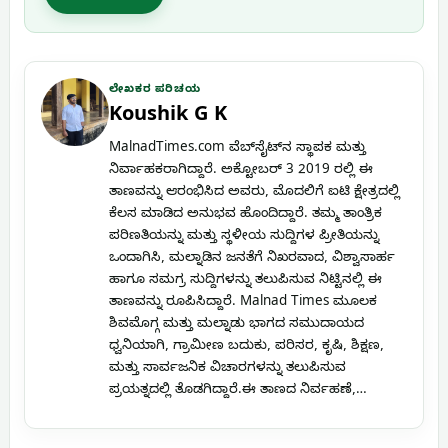
ಲೇಖಕರ ಪರಿಚಯ
Koushik G K
MalnadTimes.com ವೆಬ್‌ಸೈಟ್‌ನ ಸ್ಥಾಪಕ ಮತ್ತು
ನಿರ್ವಾಹಕರಾಗಿದ್ದಾರೆ. ಅಕ್ಟೋಬರ್ 3 2019 ರಲ್ಲಿ ಈ
ತಾಣವನ್ನು ಆರಂಭಿಸಿದ ಅವರು, ಮೊದಲಿಗೆ ಐಟಿ ಕ್ಷೇತ್ರದಲ್ಲಿ
ಕೆಲಸ ಮಾಡಿದ ಅನುಭವ ಹೊಂದಿದ್ದಾರೆ. ತಮ್ಮ ತಾಂತ್ರಿಕ
ಪರಿಣತಿಯನ್ನು ಮತ್ತು ಸ್ಥಳೀಯ ಸುದ್ದಿಗಳ ಪ್ರೀತಿಯನ್ನು
ಒಂದಾಗಿಸಿ, ಮಲ್ನಾಡಿನ ಜನತೆಗೆ ನಿಖರವಾದ, ವಿಶ್ವಾಸಾರ್ಹ
ಹಾಗೂ ಸಮಗ್ರ ಸುದ್ದಿಗಳನ್ನು ತಲುಪಿಸುವ ನಿಟ್ಟಿನಲ್ಲಿ ಈ
ತಾಣವನ್ನು ರೂಪಿಸಿದ್ದಾರೆ. Malnad Times ಮೂಲಕ
ಶಿವಮೊಗ್ಗ ಮತ್ತು ಮಲ್ನಾಡು ಭಾಗದ ಸಮುದಾಯದ
ಧ್ವನಿಯಾಗಿ, ಗ್ರಾಮೀಣ ಬದುಕು, ಪರಿಸರ, ಕೃಷಿ, ಶಿಕ್ಷಣ,
ಮತ್ತು ಸಾರ್ವಜನಿಕ ವಿಚಾರಗಳನ್ನು ತಲುಪಿಸುವ
ಪ್ರಯತ್ನದಲ್ಲಿ ತೊಡಗಿದ್ದಾರೆ.ಈ ತಾಣದ ನಿರ್ವಹಣೆ,…