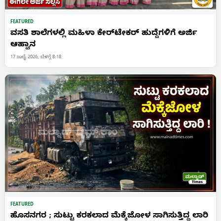
FEATURED
ವಸತಿ ಶಾಲೆಗಳಲ್ಲಿ ಮಹಿಳಾ ಕೇರ್‌ಟೇಕರ್ ಹುದ್ದೆಗಳಿಗೆ ಅರ್ಜಿ
ಆಹ್ವಾನ
17 ಜುಲೈ 2026, ಬೆಳಗ್ಗೆ 8:18
FEATURED
ಹೊಸನಗರ ; ಸುಟ್ಟು ಕರಕಲಾದ ಮೆಕ್ಕೆಜೋಳ ಸಾಗಿಸುತ್ತಿದ್ದ ಲಾರಿ