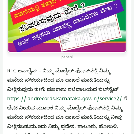
pahani
RTC ಆನ್‌ಲೈನ್ – ನಿಮ್ಮ ಮೊಬೈಲ್ ಫೋನ್‌ನಲ್ಲಿ ನಿಮ್ಮ
ಮನೆಯ ಸೌಕರ್ಯದಿಂದ ಭೂ ದಾಖಲೆ ಮಾಹಿತಿಯನ್ನು
ವೀಕ್ಷಿಸುವುದು ಹೇಗೆ: ಹಣಕಾಸು ಸಚಿವಾಲಯದ ವೆಬ್‌ಸೈಟ್
https://landrecords.karnataka.gov.in/service2/
ಗೆ
ಭೇಟಿ ನೀಡುವ ಮೂಲಕ ನಿಮ್ಮ ಮೊಬೈಲ್ ಫೋನ್‌ನಲ್ಲಿ ನಿಮ್ಮ
ಮನೆಯ ಸೌಕರ್ಯದಿಂದ ಭೂ ದಾಖಲೆ ಮಾಹಿತಿಯನ್ನು ನೀವು
ವೀಕ್ಷಿಸಬಹುದು.ಇದು ನಿಮ್ಮ ಪ್ರದೇಶ. ತಾಲೂಕು, ಹೋಬಳಿ,