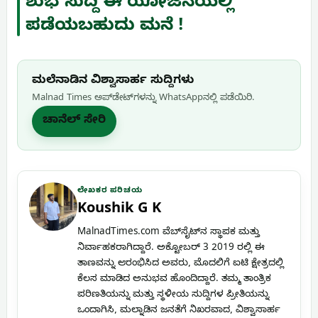
ಶುಭ ಸುದ್ದಿ ಈ ಯೋಜನೆಯಲ್ಲಿ
ಪಡೆಯಬಹುದು ಮನೆ !
ಮಲೆನಾಡಿನ ವಿಶ್ವಾಸಾರ್ಹ ಸುದ್ದಿಗಳು
Malnad Times ಅಪ್‌ಡೇಟ್‌ಗಳನ್ನು WhatsApp‌ನಲ್ಲಿ ಪಡೆಯಿರಿ.
ಚಾನೆಲ್ ಸೇರಿ
ಲೇಖಕರ ಪರಿಚಯ
Koushik G K
MalnadTimes.com ವೆಬ್‌ಸೈಟ್‌ನ ಸ್ಥಾಪಕ ಮತ್ತು
ನಿರ್ವಾಹಕರಾಗಿದ್ದಾರೆ. ಅಕ್ಟೋಬರ್ 3 2019 ರಲ್ಲಿ ಈ
ತಾಣವನ್ನು ಆರಂಭಿಸಿದ ಅವರು, ಮೊದಲಿಗೆ ಐಟಿ ಕ್ಷೇತ್ರದಲ್ಲಿ
ಕೆಲಸ ಮಾಡಿದ ಅನುಭವ ಹೊಂದಿದ್ದಾರೆ. ತಮ್ಮ ತಾಂತ್ರಿಕ
ಪರಿಣತಿಯನ್ನು ಮತ್ತು ಸ್ಥಳೀಯ ಸುದ್ದಿಗಳ ಪ್ರೀತಿಯನ್ನು
ಒಂದಾಗಿಸಿ, ಮಲ್ನಾಡಿನ ಜನತೆಗೆ ನಿಖರವಾದ, ವಿಶ್ವಾಸಾರ್ಹ