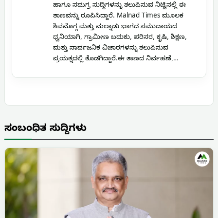
ಹಾಗೂ ಸಮಗ್ರ ಸುದ್ದಿಗಳನ್ನು ತಲುಪಿಸುವ ನಿಟ್ಟಿನಲ್ಲಿ ಈ
ತಾಣವನ್ನು ರೂಪಿಸಿದ್ದಾರೆ. Malnad Times ಮೂಲಕ
ಶಿವಮೊಗ್ಗ ಮತ್ತು ಮಲ್ನಾಡು ಭಾಗದ ಸಮುದಾಯದ
ಧ್ವನಿಯಾಗಿ, ಗ್ರಾಮೀಣ ಬದುಕು, ಪರಿಸರ, ಕೃಷಿ, ಶಿಕ್ಷಣ,
ಮತ್ತು ಸಾರ್ವಜನಿಕ ವಿಚಾರಗಳನ್ನು ತಲುಪಿಸುವ
ಪ್ರಯತ್ನದಲ್ಲಿ ತೊಡಗಿದ್ದಾರೆ.ಈ ತಾಣದ ನಿರ್ವಹಣೆ,…
ಸಂಬಂಧಿತ ಸುದ್ದಿಗಳು