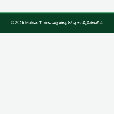
© 2026 Malnad Times. ಎಲ್ಲ ಹಕ್ಕುಗಳನ್ನು ಕಾಯ್ದಿರಿಸಲಾಗಿದೆ.