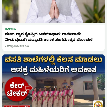
FEATURED
ಸಚಿವ ಸ್ಥಾನ ಕೈತಪ್ಪಿದ ಅಸಮಾಧಾನ: ರಾಜೀನಾಮೆ
ನೀಡುವುದಾಗಿ ಭದ್ರಾವತಿ ಶಾಸಕ ಸಂಗಮೇಶ್ವರ ಘೋಷಣೆ
3 ಆಗಸ್ಟ್ 2026, ಸಂಜೆ 4:28