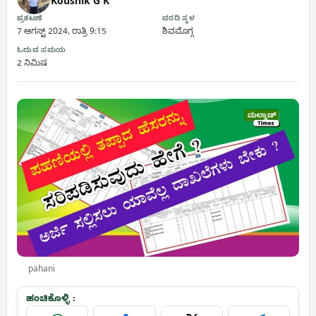
Koushik G K
ಪ್ರಕಟಣೆ
ವರದಿ ಸ್ಥಳ
7 ಆಗಸ್ಟ್ 2024, ರಾತ್ರಿ 9:15
ಶಿವಮೊಗ್ಗ
ಓದುವ ಸಮಯ
2 ನಿಮಿಷ
pahani
ಹಂಚಿಕೊಳ್ಳಿ :