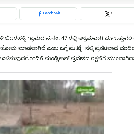
p
Facebook
X
ಬಿದರಹಳ್ಳಿ ಗ್ರಾಮದ ಸ.ನಂ. 47 ರಲ್ಲಿ ಅಕ್ರಮವಾಗಿ ಭೂ ಒತ್ತುವ
ಮ ಮಾಡಲಾಗಿದೆ ಎಂಬ ಬಗ್ಗೆ ಮ.ಟೈ. ನಲ್ಲಿ ಪ್ರಕಟವಾದ ವರದಿ
ಿಸುವುದರೊಂದಿಗೆ ಮಂಡ್ಲಿಕಾನ್ ಪ್ರದೇಶದ ರಕ್ಷಣೆಗೆ ಮುಂದಾಗಿದ್ದಾ