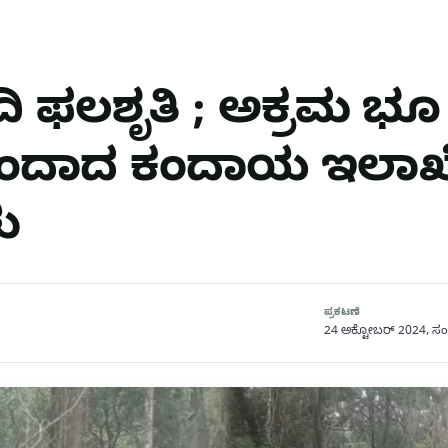
ಿ ಫಲಶೃತಿ ; ಅಕ್ರಮ ಭೂ 
ಮುಂದಾದ ಕಂದಾಯ ಇಲಾಖ
ು
ಪ್ರಕಟಣೆ
24 ಅಕ್ಟೋಬರ್ 2024, ಸಂ