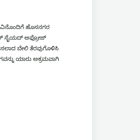
ೆರವಿನೊಂದಿಗೆ ಹೊಸನಗರ
ಕ್ಟರ್ ಸೈಯದ್ ಅಫ್ರೋಜ್
ವಡಿಸಲಾದ ಬೇಲಿ ತೆರವುಗೊಳಿಸಿ
ಾಗವನ್ನು ಯಾರು ಅಕ್ರಮವಾಗಿ