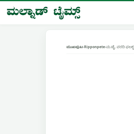
Skip
to
content
ಮುಖಪುಟ
›
Ripponpete
›
ಮ.ಟೈ. ವರದಿ ಫಲಶೃ