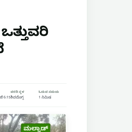
ಒತ್ತುವರಿ
ೆ
ವರದಿ ಸ್ಥಳ
ಓದುವ ಸಮಯ
ಜೆ 6:15
ಶಿವಮೊಗ್ಗ
1 ನಿಮಿಷ