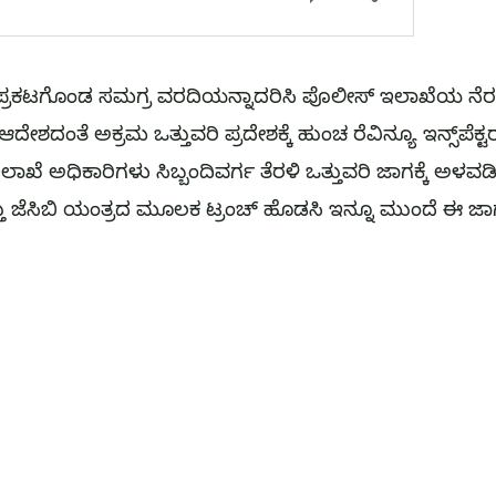
್ಲಿ ಪ್ರಕಟಗೊಂಡ ಸಮಗ್ರ ವರದಿಯನ್ನಾದರಿಸಿ ಪೊಲೀಸ್ ಇಲಾಖೆಯ ನ
ಆದೇಶದಂತೆ ಅಕ್ರಮ ಒತ್ತುವರಿ ಪ್ರದೇಶಕ್ಕೆ ಹುಂಚ ರೆವಿನ್ಯೂ ಇನ್ಸ್‌ಪೆ
ಇಲಾಖೆ ಅಧಿಕಾರಿಗಳು ಸಿಬ್ಬಂದಿವರ್ಗ ತೆರಳಿ ಒತ್ತುವರಿ ಜಾಗಕ್ಕೆ ಅಳ
ತ್ತು ಜೆಸಿಬಿ ಯಂತ್ರದ ಮೂಲಕ ಟ್ರಂಚ್ ಹೊಡಸಿ ಇನ್ನೂ ಮುಂದೆ ಈ ಜ