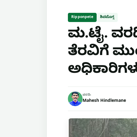
Ripponpete
ಶಿವಮೊಗ್ಗ
ಮ.ಟೈ. ವರದ
ತೆರವಿಗೆ 
ಅಧಿಕಾರಿಗಳ
ವರದಿ:
Mahesh Hindlemane