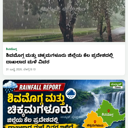
ಶಿವಮೊಗ್ಗ
ಶಿವಮೊಗ್ಗ ಮತ್ತು ಚಿಕ್ಕಮಗಳೂರು ಜಿಲ್ಲೆಯ ಕೆಲ ಪ್ರದೇಶದಲ್ಲಿ
ದಾಖಲಾದ ಮಳೆ ವಿವರ
31 ಜುಲೈ 2026, ಬೆಳಗ್ಗೆ 8:13