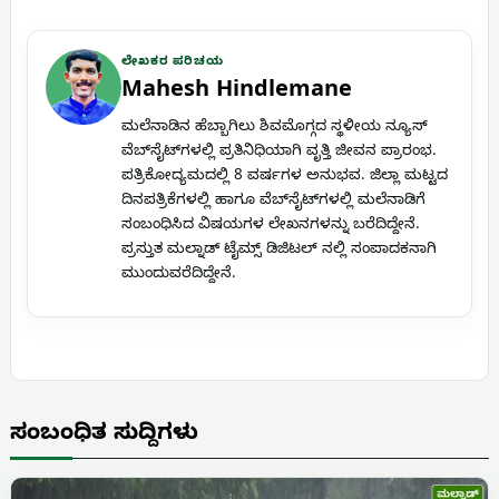
ಲೇಖಕರ ಪರಿಚಯ
Mahesh Hindlemane
ಮಲೆನಾಡಿನ ಹೆಬ್ಬಾಗಿಲು ಶಿವಮೊಗ್ಗದ ಸ್ಥಳೀಯ ನ್ಯೂಸ್
ವೆಬ್‌ಸೈಟ್‌ಗಳಲ್ಲಿ ಪ್ರತಿನಿಧಿಯಾಗಿ ವೃತ್ತಿ ಜೀವನ ಪ್ರಾರಂಭ.
ಪತ್ರಿಕೋದ್ಯಮದಲ್ಲಿ 8 ವರ್ಷಗಳ ಅನುಭವ. ಜಿಲ್ಲಾ ಮಟ್ಟದ
ದಿನಪತ್ರಿಕೆಗಳಲ್ಲಿ ಹಾಗೂ ವೆಬ್‌ಸೈಟ್‌ಗಳಲ್ಲಿ ಮಲೆನಾಡಿಗೆ
ಸಂಬಂಧಿಸಿದ ವಿಷಯಗಳ ಲೇಖನಗಳನ್ನು ಬರೆದಿದ್ದೇನೆ.
ಪ್ರಸ್ತುತ ಮಲ್ನಾಡ್ ಟೈಮ್ಸ್ ಡಿಜಿಟಲ್ ನಲ್ಲಿ ಸಂಪಾದಕನಾಗಿ
ಮುಂದುವರೆದಿದ್ದೇನೆ.
ಸಂಬಂಧಿತ ಸುದ್ದಿಗಳು