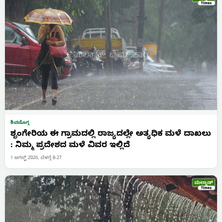
ಶಿವಮೊಗ್ಗ
ಶೃಂಗೇರಿಯ ಈ ಗ್ರಾಮದಲ್ಲಿ ರಾಜ್ಯದಲ್ಲೇ ಅತ್ಯಧಿಕ ಮಳೆ ದಾಖಲು
: ನಿಮ್ಮ ಪ್ರದೇಶದ ಮಳೆ ವಿವರ ಇಲ್ಲಿದೆ
1 ಆಗಸ್ಟ್ 2026, ಬೆಳಗ್ಗೆ 9:27