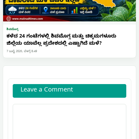
ಶಿವಮೊಗ್ಗ
ಕಳೆದ 24 ಗಂಟೆಗಳಲ್ಲಿ ಶಿವಮೊಗ್ಗ ಮತ್ತು ಚಿಕ್ಕಮಗಳೂರು
ಜಿಲ್ಲೆಯ ಯಾವೆಲ್ಲ ಪ್ರದೇಶದಲ್ಲಿ ಎಷ್ಟಾಗಿದೆ ಮಳೆ?
7 ಜುಲೈ 2026, ಬೆಳಗ್ಗೆ 8:49
Leave a Comment
Comment