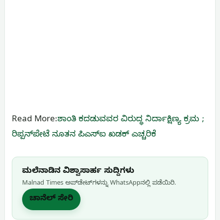
Read More:
ಶಾಂತಿ ಕದಡುವವರ ವಿರುದ್ಧ ನಿರ್ದಾಕ್ಷಿಣ್ಯ ಕ್ರಮ ;
ರಿಪ್ಪನ್‌ಪೇಟೆ ನೂತನ ಪಿಎಸ್ಐ ಖಡಕ್ ಎಚ್ಚರಿಕೆ
ಮಲೆನಾಡಿನ ವಿಶ್ವಾಸಾರ್ಹ ಸುದ್ದಿಗಳು
Malnad Times ಅಪ್‌ಡೇಟ್‌ಗಳನ್ನು WhatsApp‌ನಲ್ಲಿ ಪಡೆಯಿರಿ.
ಚಾನೆಲ್ ಸೇರಿ