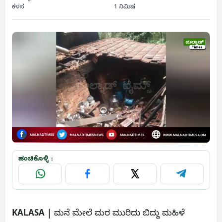
ಕಳಸ
1 ನಿಮಿಷ
ಹಂಚಿಕೊಳ್ಳಿ :
WhatsApp
Facebook
X
Telegram
KALASA |
ಮನೆ ಮೇಲೆ ಮರ ಮುರಿದು ಬಿದ್ದು ಮಹಿಳೆ