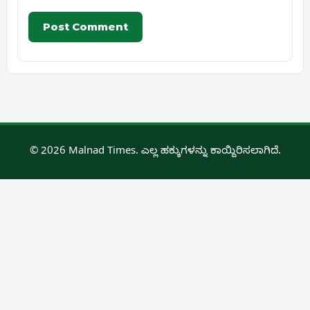
© 2026 Malnad Times. ಎಲ್ಲ ಹಕ್ಕುಗಳನ್ನು ಕಾಯ್ದಿರಿಸಲಾಗಿದೆ.