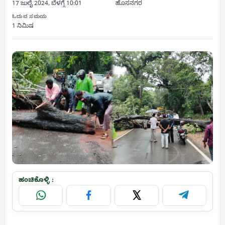
17 ಜುಲೈ 2024, ಬೆಳಗ್ಗೆ 10:01
ಹೊಸನಗರ
ಓದುವ ಸಮಯ
1 ನಿಮಿಷ
ಹಂಚಿಕೊಳ್ಳಿ :
WhatsApp
Facebook
X
Telegram