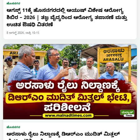
ಹೊಸನಗರ
ಆಗಸ್ಟ್ 11ಕ್ಕೆ ಹೊಸನಗರದಲ್ಲಿ ಆಯುಷ್ ವಿಶೇಷ ಆರೋಗ್ಯ
ಶಿಬಿರ – 2026 | ತಜ್ಞ ವೈದ್ಯರಿಂದ ಆರೋಗ್ಯ ತಪಾಸಣೆ ಮತ್ತು
ಉಚಿತ ಔಷಧಿ ವಿತರಣೆ
8 ಆಗಸ್ಟ್ 2026, ರಾತ್ರಿ 10:15
ಹೊಸನಗರ
ಅರಸಾಳು ರೈಲು ನಿಲ್ದಾಣಕ್ಕೆ ಡಿಆರ್‌ಎಂ ಮುದಿತ್ ಮಿತ್ತಲ್