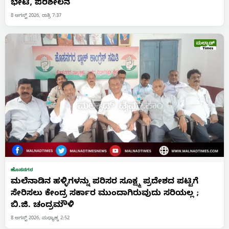
ಭೇಟಿ, ಪರಿಶೀಲನೆ
8 ಆಗಸ್ಟ್ 2026, ರಾತ್ರಿ 7:37
ಹೊಸನಗರ
ಮಲೆನಾಡಿನ ಹಳ್ಳಿಗಳನ್ನು ಪರಿಸರ ಸೂಕ್ಷ್ಮ ಪ್ರದೇಶದ ಪಟ್ಟಿಗೆ
ಸೇರಿಸಲು ಕೇಂದ್ರ ಸರ್ಕಾರ ಮುಂದಾಗಿರುವುದು ಸರಿಯಲ್ಲ ;
ಬಿ.ಜಿ. ಚಂದ್ರಮೌಳಿ
8 ಆಗಸ್ಟ್ 2026, ಮಧ್ಯಾಹ್ನ 2:52