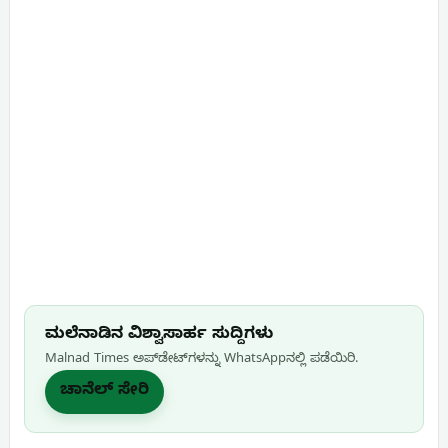
ಮಲೆನಾಡಿನ ವಿಶ್ವಾಸಾರ್ಹ ಸುದ್ದಿಗಳು
Malnad Times ಅಪ್‌ಡೇಟ್‌ಗಳನ್ನು WhatsApp‌ನಲ್ಲಿ ಪಡೆಯಿರಿ.
ಚಾನೆಲ್ ಸೇರಿ