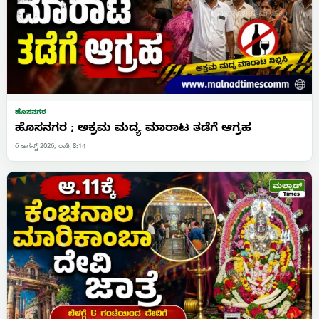
ಹೊಸನಗರ
ಹೊಸನಗರ ; ಅಕ್ರಮ ಮದ್ಯ ಮಾರಾಟ ತಡೆಗೆ ಆಗ್ರಹ
6 ಆಗಸ್ಟ್ 2026, ರಾತ್ರಿ 8:14