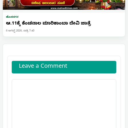
ಹೊಸನಗರ
ಆ.11ಕ್ಕೆ ಕೆಂಚನಾಲ ಮಾರಿಕಾಂಬಾ ದೇವಿ ಜಾತ್ರೆ
6 ಆಗಸ್ಟ್ 2026, ರಾತ್ರಿ 7:40
Leave a Comment
Comment