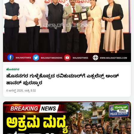
ಹೊಸನಗರ
ಹೊಸನಗರ ಗುಳ್ಳೆಕೊಪ್ಪದ ರವಿಕುಮಾರ್‌ಗೆ ಎಕ್ಸಲೆನ್ಸ್ ಅಂಡ್
ಹಾನರ್ ಪುರಸ್ಕಾರ
6 ಆಗಸ್ಟ್ 2026, ರಾತ್ರಿ 8:32