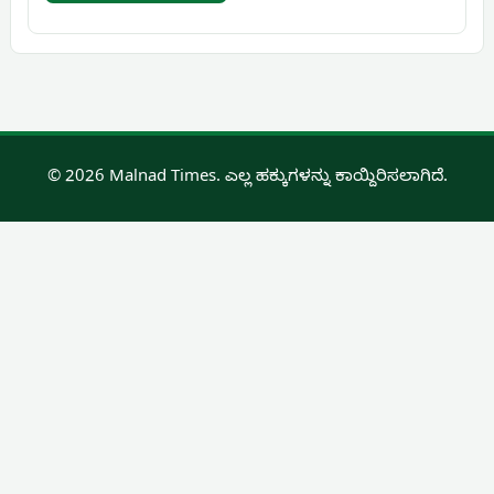
© 2026 Malnad Times. ಎಲ್ಲ ಹಕ್ಕುಗಳನ್ನು ಕಾಯ್ದಿರಿಸಲಾಗಿದೆ.