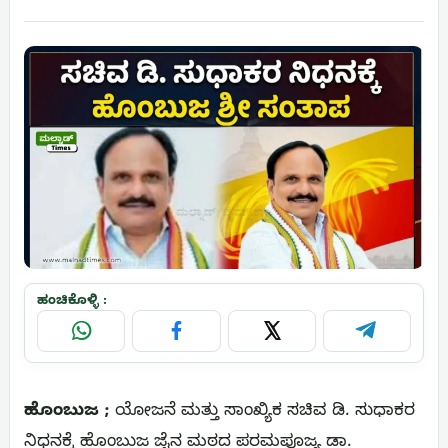
ಹಂಚಿಕೊಳ್ಳಿ :
WhatsApp
Facebook
X
Telegram
ಹೊಂಬುಜ ;
ಯೋಜನೆ ಮತ್ತು ಸಾಂಖ್ಯಿಕ ಸಚಿವ ಡಿ. ಸುಧಾಕರ
ನಿಧನಕ್ಕೆ ಹೊಂಬುಜ ಜೈನ ಮಠದ ಪರಮಪೂಜ್ಯ ಡಾ.