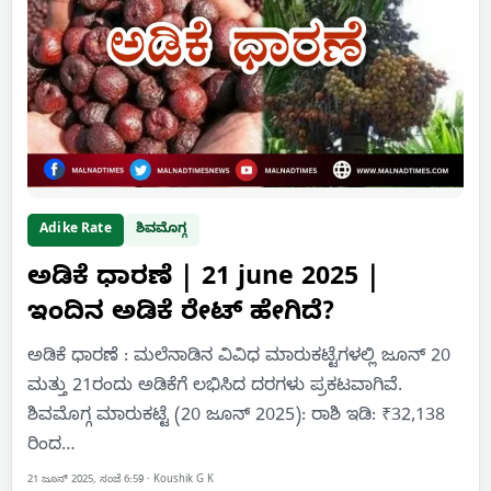
Adike Rate
ಶಿವಮೊಗ್ಗ
ಅಡಿಕೆ ಧಾರಣೆ | 21 june 2025 |
ಇಂದಿನ ಅಡಿಕೆ ರೇಟ್‌ ಹೇಗಿದೆ?
ಅಡಿಕೆ ಧಾರಣೆ : ಮಲೆನಾಡಿನ ವಿವಿಧ ಮಾರುಕಟ್ಟೆಗಳಲ್ಲಿ ಜೂನ್ 20
ಮತ್ತು 21ರಂದು ಅಡಿಕೆಗೆ ಲಭಿಸಿದ ದರಗಳು ಪ್ರಕಟವಾಗಿವೆ.
ಶಿವಮೊಗ್ಗ ಮಾರುಕಟ್ಟೆ (20 ಜೂನ್ 2025): ರಾಶಿ ಇಡಿ: ₹32,138
ರಿಂದ…
21 ಜೂನ್ 2025, ಸಂಜೆ 6:59
·
Koushik G K