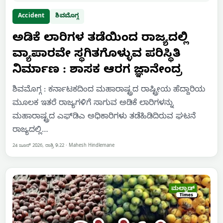
Accident
ಶಿವಮೊಗ್ಗ
ಅಡಿಕೆ ಲಾರಿಗಳ ತಡೆಯಿಂದ ರಾಜ್ಯದಲ್ಲಿ
ವ್ಯಾಪಾರವೇ ಸ್ಥಗಿತಗೊಳ್ಳುವ ಪರಿಸ್ಥಿತಿ
ನಿರ್ಮಾಣ : ಶಾಸಕ ಆರಗ ಜ್ಞಾನೇಂದ್ರ
ಶಿವಮೊಗ್ಗ : ಕರ್ನಾಟಕದಿಂದ ಮಹಾರಾಷ್ಟ್ರದ ರಾಷ್ಟ್ರೀಯ ಹೆದ್ದಾರಿಯ
ಮೂಲಕ ಇತರೆ ರಾಜ್ಯಗಳಿಗೆ ಸಾಗುವ ಅಡಿಕೆ ಲಾರಿಗಳನ್ನು
ಮಹಾರಾಷ್ಟ್ರದ ಎಫ್‌ಡಿಎ ಅಧಿಕಾರಿಗಳು ತಡೆಹಿಡಿದಿರುವ ಘಟನೆ
ರಾಜ್ಯದಲ್ಲಿ…
24 ಜೂನ್ 2026, ರಾತ್ರಿ 9:22
·
Mahesh Hindlemane