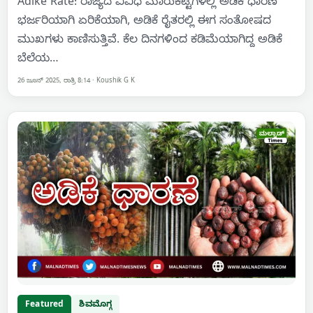
Adike Rate: ರಾಜ್ಯದ ವಿವಿಧ ಮಾರುಕಟ್ಟೆಗಳಲ್ಲಿ ಅಡಿಕೆ ಧಾರಣೆ
ಭರ್ಜರಿಯಾಗಿ ಏರಿಕೆಯಾಗಿ, ಅಡಿಕೆ ರೈತರಲ್ಲಿ ಈಗ ಸಂತೋಷದ
ಮುಖಗಳು ಕಾಣಿಸುತ್ತಿವೆ. ಕೆಲ ದಿನಗಳಿಂದ ಕಡಿಮೆಯಾಗಿದ್ದ ಅಡಿಕೆ
ಬೆಲೆಯ…
26 ಜೂನ್ 2025, ರಾತ್ರಿ 8:14
·
Koushik G K
Featured
ಶಿವಮೊಗ್ಗ