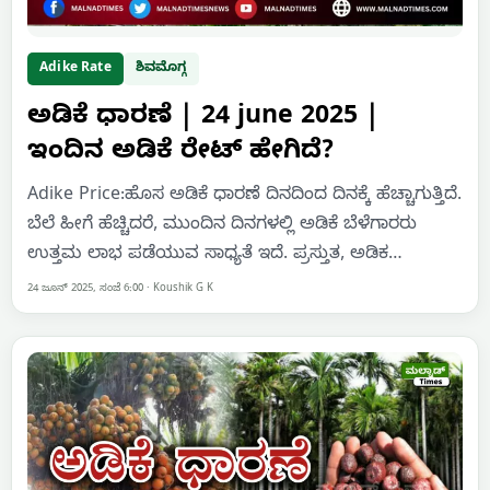
Adike Rate
ಶಿವಮೊಗ್ಗ
ಅಡಿಕೆ ಧಾರಣೆ | 24 june 2025 |
ಇಂದಿನ ಅಡಿಕೆ ರೇಟ್‌ ಹೇಗಿದೆ?
Adike Price:ಹೊಸ ಅಡಿಕೆ ಧಾರಣೆ ದಿನದಿಂದ ದಿನಕ್ಕೆ ಹೆಚ್ಚಾಗುತ್ತಿದೆ.
ಬೆಲೆ ಹೀಗೆ ಹೆಚ್ಚಿದರೆ, ಮುಂದಿನ ದಿನಗಳಲ್ಲಿ ಅಡಿಕೆ ಬೆಳೆಗಾರರು
ಉತ್ತಮ ಲಾಭ ಪಡೆಯುವ ಸಾಧ್ಯತೆ ಇದೆ. ಪ್ರಸ್ತುತ, ಅಡಿಕ…
24 ಜೂನ್ 2025, ಸಂಜೆ 6:00
·
Koushik G K