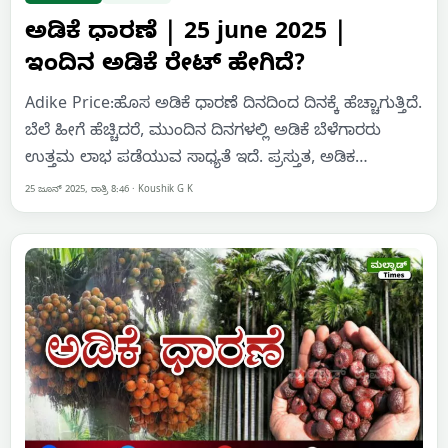
ಅಡಿಕೆ ಧಾರಣೆ | 25 june 2025 |
ಇಂದಿನ ಅಡಿಕೆ ರೇಟ್‌ ಹೇಗಿದೆ?
Adike Price:ಹೊಸ ಅಡಿಕೆ ಧಾರಣೆ ದಿನದಿಂದ ದಿನಕ್ಕೆ ಹೆಚ್ಚಾಗುತ್ತಿದೆ.
ಬೆಲೆ ಹೀಗೆ ಹೆಚ್ಚಿದರೆ, ಮುಂದಿನ ದಿನಗಳಲ್ಲಿ ಅಡಿಕೆ ಬೆಳೆಗಾರರು
ಉತ್ತಮ ಲಾಭ ಪಡೆಯುವ ಸಾಧ್ಯತೆ ಇದೆ. ಪ್ರಸ್ತುತ, ಅಡಿಕ…
25 ಜೂನ್ 2025, ರಾತ್ರಿ 8:46
·
Koushik G K