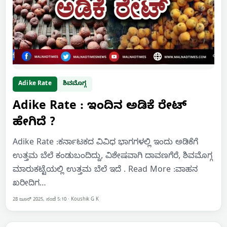
Adike Rate
ಶಿವಮೊಗ್ಗ
Adike Rate : ಇಂದಿನ ಅಡಿಕೆ ರೇಟ್
ಹೇಗಿದೆ ?
Adike Rate :ಕರ್ನಾಟಕದ ವಿವಿಧ ಭಾಗಗಳಲ್ಲಿ ಇಂದು ಅಡಿಕೆಗೆ
ಉತ್ತಮ ಬೆಲೆ ಕಂಡುಬಂದಿದ್ದು, ವಿಶೇಷವಾಗಿ ದಾವಣಗೆರೆ, ಶಿವಮೊಗ್ಗ
ಮಾರುಕಟ್ಟೆಯಲ್ಲಿ ಉತ್ತಮ ಬೆಲೆ ಇದೆ . Read More :ವಾಹನ
ಖರೀದಿಗ…
28 ಜೂನ್ 2025, ಸಂಜೆ 5:10
·
Koushik G K