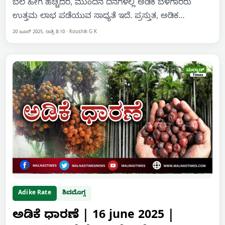
ಬೆಲೆ ಹೀಗೆ ಹೆಚ್ಚಿದರೆ, ಮುಂದಿನ ದಿನಗಳಲ್ಲಿ ಅಡಿಕೆ ಬೆಳೆಗಾರರು
ಉತ್ತಮ ಲಾಭ ಪಡೆಯುವ ಸಾಧ್ಯತೆ ಇದೆ. ಪ್ರಸ್ತುತ, ಅಡಿಕ…
20 ಜೂನ್ 2025, ರಾತ್ರಿ 8:10
·
Koushik G K
Adike Rate
ಶಿವಮೊಗ್ಗ
ಅಡಿಕೆ ಧಾರಣೆ | 16 june 2025 |