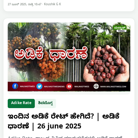
27 ಜೂನ್ 2025, ರಾತ್ರಿ 10:47
·
Koushik G K
Adike Rate
ಶಿವಮೊಗ್ಗ
ಇಂದಿನ ಅಡಿಕೆ ರೇಟ್‌ ಹೇಗಿದೆ? | ಅಡಿಕೆ
ಧಾರಣೆ | 26 june 2025